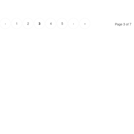
‹
1
2
4
5
›
»
3
Page 3 of 7
Технически надзор на ремонт
Видеодиагностика на канали
Монтаж на душ панел
Смяна на щрангове
Монтаж на тоалетна чиния
ВиК услуги Бургас
ВиК услуги Перник