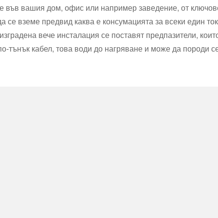
о е във вашия дом, офис или например заведение, от ключо
 се вземе предвид каква е консумацията за всеки един ток
изградена вече инсталация се поставят предпазители, коит
по-тънък кабел, това води до нагряване и може да породи с