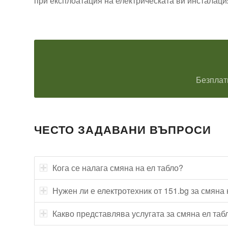
при експлоатация на електрическата ви инсталаци
Безплат
ЧЕСТО ЗАДАВАНИ ВЪПРОСИ
Кога се налага смяна на ел табло?
Нужен ли е електротехник от 151.bg за смяна 
Какво представлява услугата за смяна ел таб