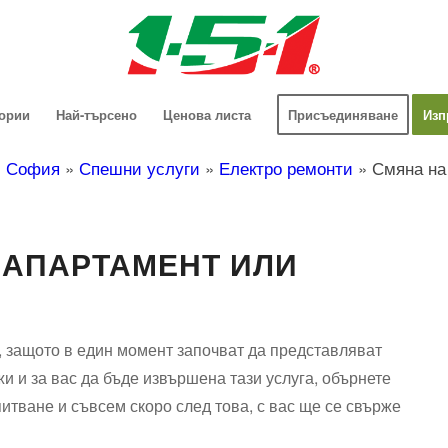
гории
Най-търсено
Ценова листа
Присъединяване
Изп
»
София
»
Спешни услуги
»
Електро ремонти
»
Смяна на
 АПАРТАМЕНТ ИЛИ
, защото в един момент започват да представляват
жи и за вас да бъде извършена тази услуга, обърнете
итване и съвсем скоро след това, с вас ще се свърже