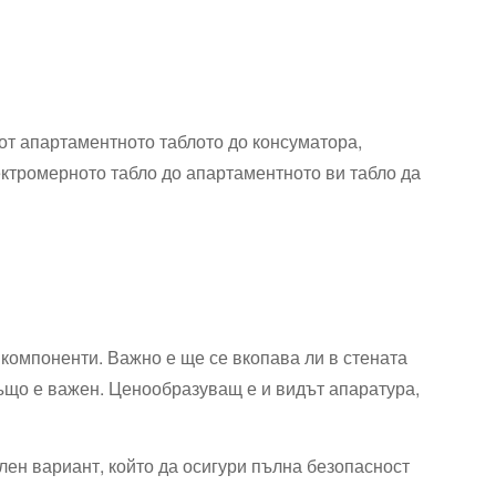
от апартаментното таблото до консуматора,
лектромерното табло до апартаментното ви табло да
 компоненти. Важно е ще се вкопава ли в стената
също е важен. Ценообразуващ е и видът апаратура,
лен вариант, който да осигури пълна безопасност