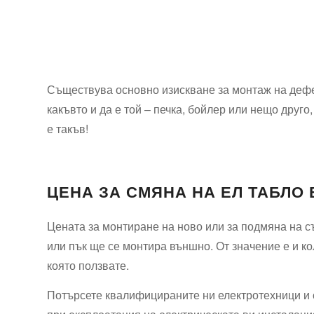
Съществува основно изискване за монтаж на дефек
какъвто и да е той – печка, бойлер или нещо друг
е такъв!
ЦЕНА ЗА СМЯНА НА ЕЛ ТАБЛО
Цената за монтиране на ново или за подмяна на с
или пък ще се монтира външно. От значение е и к
която ползвате.
Потърсете квалифицираните ни електротехници и с