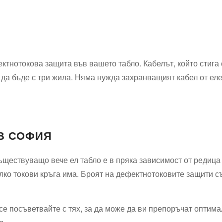
тнотокова защита във вашето табло. Кабелът, който стига 
о, да бъде с три жила. Няма нужда захранващият кабел от е
 В СОФИЯ
ъществуващо вече ел табло е в пряка зависимост от редица
олко токови кръга има. Броят на дефектнотоковите защити 
е посъветвайте с тях, за да може да ви препоръчат оптима