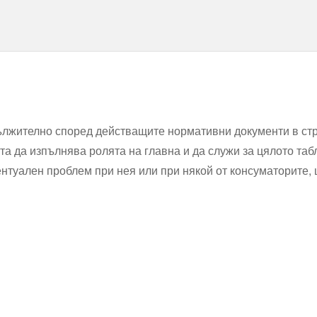
ължително според действащите нормативни документи в стр
а да изпълнява ролята на главна и да служи за цялото таб
ентуален проблем при нея или при някой от консуматорите, 