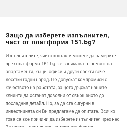
Защо да изберете изпълнител,
част от платформа 151.bg?
Изпълнителите, чиито контакти можете да намерите
чрез платформа 151.bg, се занимават с ремонт на
апартаменти, къщи, офиси и други обекти вече
десетки годни наред. Не допускат компромиси с
качеството на работата, защото държaт нашите
клиенти да останат доволни от свършеното до
последния детайл. Но, за да сте сигурни в
инвестицията си Ви предлагаме да опитате. Всичко
това са все причини да изберете изпълнител чрез нас.
За целта – попълнете контактната форма.