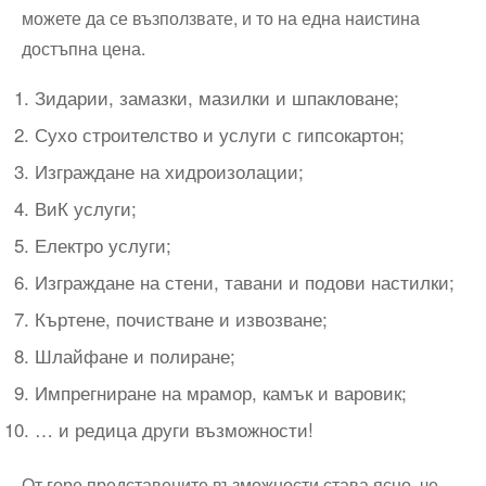
можете да се възползвате, и то на една наистина
достъпна цена.
Зидарии, замазки, мазилки и шпакловане;
Сухо строителство и услуги с гипсокартон;
Изграждане на хидроизолации;
ВиК услуги;
Електро услуги;
Изграждане на стени, тавани и подови настилки;
Къртене, почистване и извозване;
Шлайфане и полиране;
Импрегниране на мрамор, камък и варовик;
… и редица други възможности!
От горе представените възможности става ясно, че