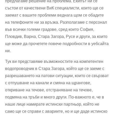
предлагаме решение на проблема. Екипът ни се
състои от качествени ВиК специалисти, които ще се
заемат с вашите проблеми веднага щом се обадите
на телефоните ни за връзка. Разполагаме с персонал
във всички големи градове, сред които София,
Пловдив, Варна, Стара Загора, Русе и други, за които
ще може да прочетете повече подробности в уебсайта
ни.
Тук ви представяме възможностите на компетентен
водопроводчик в Стара Загора, който ще се заеме с
разрешаването на патови ситуации, които се свързват
с отпушване на канали и смяна на щрангове,
откриване на течове, отстраняване на течове,
подмяна на тръби и много други. По-важното е, че в
наше лице намирате истински партньор, който не
само ще се справи с авариите, но и ще даде истинско