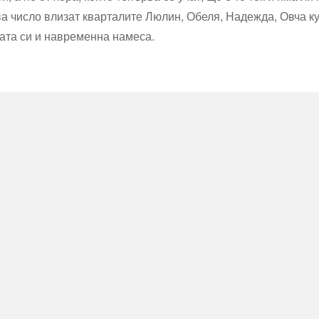
ва число влизат кварталите Люлин, Обеля, Надежда, Овча к
щата си и навременна намеса.