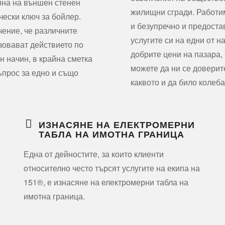
на на външен стенен
жилищни сгради. Работи
чески ключ за бойлер.
и безупречно и предост
чение, че различните
услугите си на едни от н
зовават действието по
добрите цени на пазара, 
н начин, в крайна сметка
можете да ни се доверит
ъпрос за едно и също
каквото и да било колеба
ИЗНАСЯНЕ НА ЕЛЕКТРОМЕРНИ
ТАБЛА НА ИМОТНА ГРАНИЦА
Една от дейностите, за които клиенти
относително често търсят услугите на екипа на
151®, е изнасяне на електромерни табла на
имотна граница.