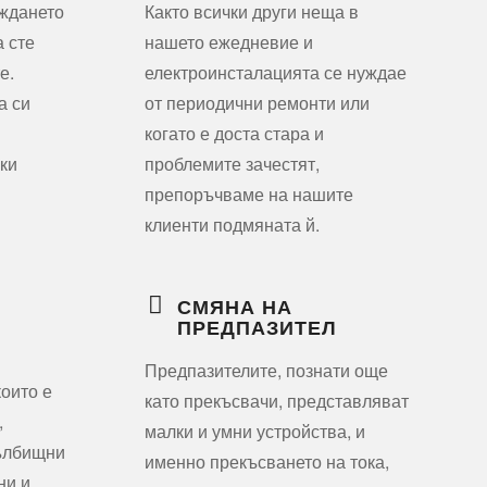
аждането
Както всички други неща в
а сте
нашето ежедневие и
е.
електроинсталацията се нуждае
а си
от периодични ремонти или
когато е доста стара и
ки
проблемите зачестят,
препоръчваме на нашите
клиенти подмяната й.
СМЯНА НА
ПРЕДПАЗИТЕЛ
Предпазителите, познати още
оито е
като прекъсвачи, представляват
,
малки и умни устройства, и
тълбищни
именно прекъсването на тока,
ни и