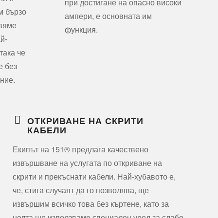
при достигане на опасно високи
м бързо
ампери, е основната им
авяме
функция.
ай-
така че
е без
ние.
ОТКРИВАНЕ НА СКРИТИ
КАБЕЛИ
Екипът на 151® предлага качествено
извършване на услугата по откриване на
скрити и прекъснати кабели. Най-хубавото е,
че, стига случаят да го позволява, ще
извършим всичко това без къртене, като за
целта ще използваме специален уред за слабо