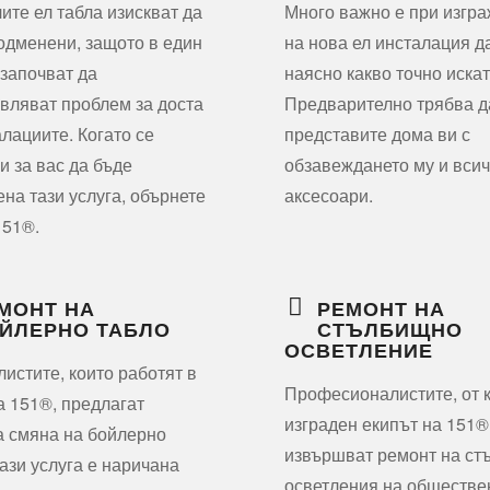
ите ел табла изискват да
Много важно е при изгр
одменени, защото в един
на нова ел инсталация д
започват да
наясно какво точно искат
вляват проблем за доста
Предварително трябва д
алациите. Когато се
представите дома ви с
и за вас да бъде
обзавеждането му и всич
на тази услуга, обърнете
аксесоари.
151®.
МОНТ НА
РЕМОНТ НА
ЙЛЕРНО ТАБЛО
СТЪЛБИЩНО
ОСВЕТЛЕНИЕ
истите, които работят в
Професионалистите, от к
а 151®, предлагат
изграден екипът на 151®
а смяна на бойлерно
извършват ремонт на с
Тази услуга е наричана
осветления на обществе