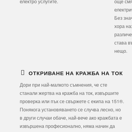
електро услугите.
още смя
електри
Без зна
хора на
различе
става в
нещо.
ОТКРИВАНЕ НА КРАЖБА НА ТОК
Дори при най-малкото съмнения, че сте
станали жертва на кражба на ток, извършите
проверка или пък се свържете с екипа на 151®.
Понякога установяването се случва лесно, но
в други случаи обаче, най-вече ако кражбата е
извършена професионално, няма начин да