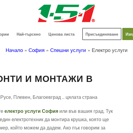
гории
Най-търсено
Ценова листа
Присъединяване
Изп
Начало
»
София
»
Спешни услуги
»
Електро услуги
ОНТИ И МОНТАЖИ В
Русе, Плевен, Благоевград .. цялата страна
те
електро услуги София
или във вашия град. Тук
 един електротехник да монтира крушка, която ще
мер, който можем да дадем. Ако пък говорим за