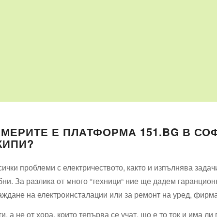
МЕРИТЕ Е ПЛАТФОРМА 151.BG В СО
КИПИ?
сички проблеми с електричеството, както и изпълнява задач
бни. За разлика от много “техници“ ние ще дадем гаранцион
аждане на електроинсталации или за ремонт на уред, фирм
 а не от хора, които тепърва се учат, що е то ток и има ли 