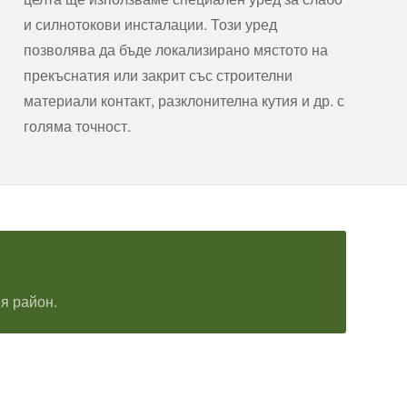
и силнотокови инсталации. Този уред
позволява да бъде локализирано мястото на
прекъснатия или закрит със строителни
материали контакт, разклонителна кутия и др. с
голяма точност.
я район.