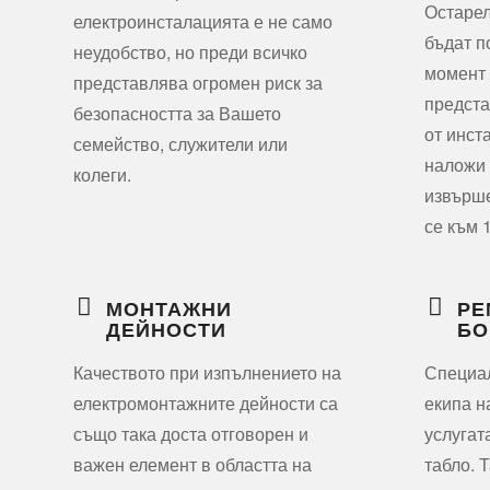
Остарел
електроинсталацията е не само
бъдат п
неудобство, но преди всичко
момент 
представлява огромен риск за
предста
безопасността за Вашето
от инст
семейство, служители или
наложи 
колеги.
извърше
се към 
МОНТАЖНИ
РЕ
ДЕЙНОСТИ
БО
Качеството при изпълнението на
Специал
електромонтажните дейности са
екипа н
също така доста отговорен и
услугат
важен елемент в областта на
табло. 