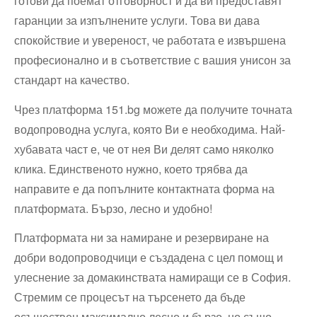
готови да поемат отговорност и да ви предоставят
гаранции за изпълнените услуги. Това ви дава
спокойствие и увереност, че работата е извършена
професионално и в съответствие с вашия унисон за
стандарт на качество.
Чрез платформа 151.bg можете да получите точната
водопроводна услуга, която Ви е необходима. Най-
хубавата част е, че от нея Ви делят само няколко
клика. Единственото нужно, което трябва да
направите е да попълните контактната форма на
платформата. Бързо, лесно и удобно!
Платформата ни за намиране и резервиране на
добри водопроводчици е създадена с цел помощ и
улеснение за домакинствата намиращи се в София.
Стремим се процесът на търсенето да бъде
осъществен максимално лесно и бързо, но също