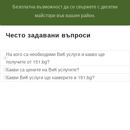
Безплатна възможност да се свържете с десетки
майстори във вашия район.
Често задавани въпроси
На кого са необходими ВиК услуги и какво ще
получите от 151.bg?
Какви са цените на ВиК услугите?
Какви ВиК услуги ще намерите в 151.bg?
Технически надзор на ремонт
Видеодиагностика на канали