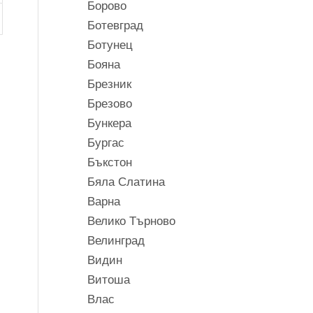
Борово
Ботевград
Ботунец
Бояна
Брезник
Брезово
Бункера
Бургас
Бъкстон
Бяла Слатина
Варна
Велико Търново
Велинград
Видин
Витоша
Влас