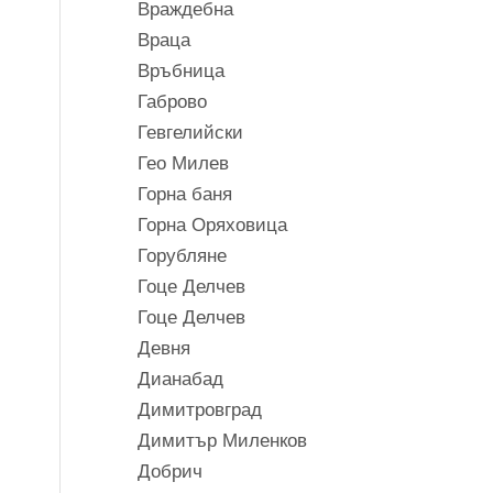
Враждебна
Враца
Връбница
Габрово
Гевгелийски
Гео Милев
Горна баня
Горна Оряховица
Горубляне
Гоце Делчев
Гоце Делчев
Девня
Дианабад
Димитровград
Димитър Миленков
Добрич