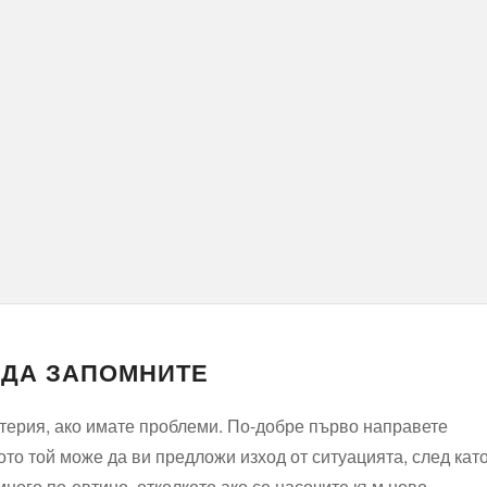
 ДА ЗАПОМНИТЕ
атерия, ако имате проблеми. По-добре първо направете
то той може да ви предложи изход от ситуацията, след кат
ного по-евтино, отколкото ако се насочите към ново