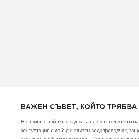
ВАЖЕН СЪВЕТ, КОЙТО ТРЯБВА
Не прибързвайте с покупката на нов смесител и б
консултация с добър и опитен водопроводчик, защо
извърши необходимия ремонт. Това ще ви струва м