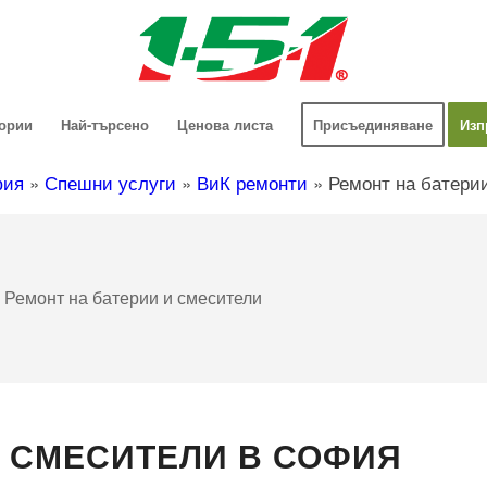
гории
Най-търсено
Ценова листа
Присъединяване
Изп
фия
»
Спешни услуги
»
ВиК ремонти
»
Ремонт на батери
»
Ремонт на батерии и смесители
И СМЕСИТЕЛИ В СОФИЯ