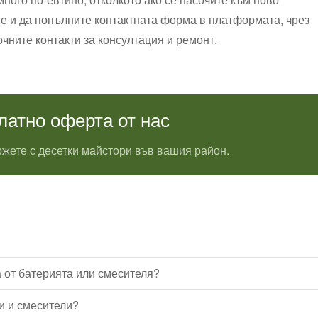
те и да попълните контактната форма в платформата, чрез
очните контакти за консултация и ремонт.
латно оферта от нас
жете с десетки майстори във вашия район.
а от батерията или смесителя?
и и смесители?