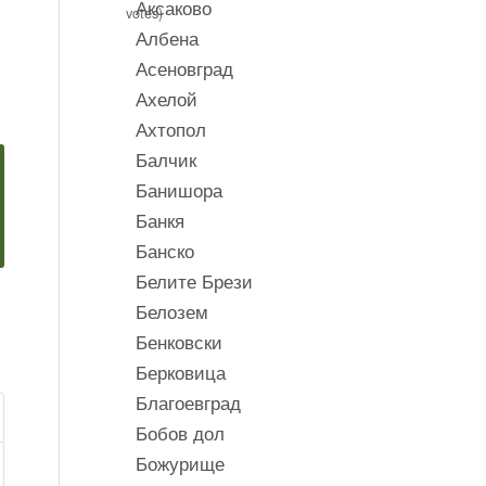
Аксаково
votes)
Албена
Асеновград
Ахелой
Ахтопол
Балчик
Банишора
Банкя
Банско
Белите Брези
Белозем
Бенковски
Берковица
Благоевград
Бобов дол
Божурище