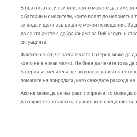
В практиката си екипите, които можете да намери
с батерии и смесители, които водят до неприятни 
за вода и щети във вашите мокри помещения. За д
да се свържете с добра фирма за ВиК услуги и стр
ситуацията.
Фактите сочат, че развалената батерия може да да
което не е никак малко. Не бива да чакате това да
батерии и смесители ще ви излезе далеч по-евтино
помагате на природата, като свеждате разхода на
Ако не може да се направи поправка, то може да 
да откриете контакти на правилните специалисти, 