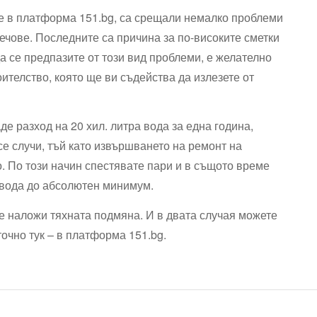
те в платформа 151.bg, са срещали немалко проблеми
течове. Последните са причина за по-високите сметки
а се предпазите от този вид проблеми, е желателно
оителство, която ще ви съдейства да излезете от
де разход на 20 хил. литра вода за една година,
 се случи, тъй като извършването на ремонт на
. По този начин спестявате пари и в същото време
 вода до абсолютен минимум.
се наложи тяхната подмяна. И в двата случая можете
точно тук – в платформа 151.bg.