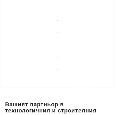
мебели
Професионално
почистване
Спешни
ремонти
Сезонни
услуги
Строителни
ремонти
Уеб
разработка,
Транспортни
маркетинг и
услуги и
дизайн
пътна
помощ
Вашият партньор в
технологичния и строителния