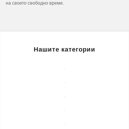
на своето свободно време.
Нашите категории
Бизнес
услуги
Детегледачки
Лечебни
масажи
Монтаж
на
Озеленяване