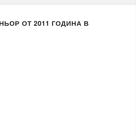
НЬОР ОТ 2011 ГОДИНА В
 платформата
а цел да предоставим надеждни услуги до всяка