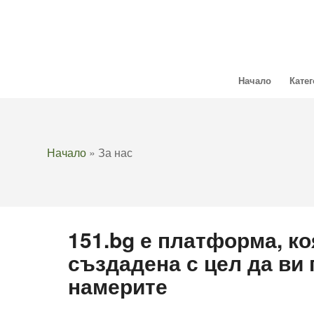
Начало
Кате
Начало
»
За нас
151.bg е платформа, ко
създадена с цел да ви
намерите