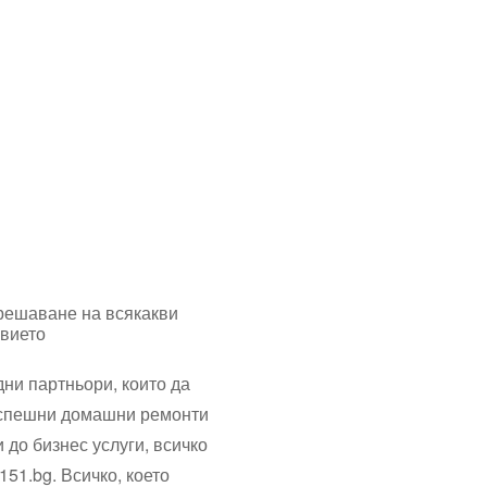
решаване на всякакви
евието
ни партньори, които да
т спешни домашни ремонти
до бизнес услуги, всичко
51.bg. Всичко, което