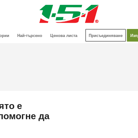
гории
Най-търсено
Ценова листа
Присъединяване
Изп
ято е
 помогне да