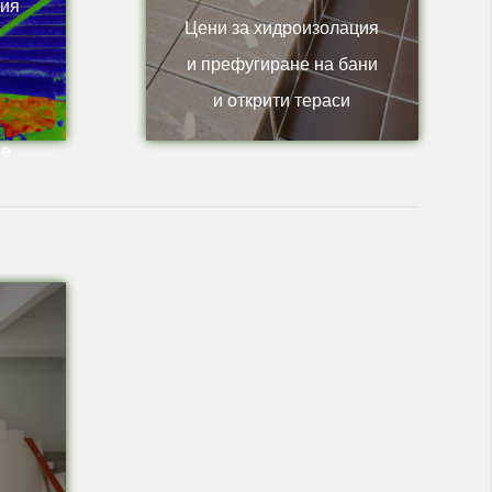
фия
Цени за хидроизолация
и префугиране на бани
и открити тераси
ве