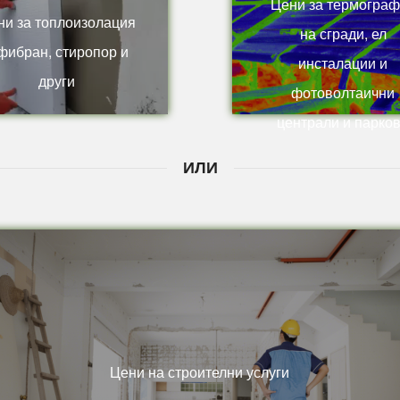
Цени за термогра
ни за топлоизолация
на сгради, ел
фибран, стиропор и
инсталации и
други
фотоволтаични
централи и парко
ИЛИ
Цени на строителни услуги