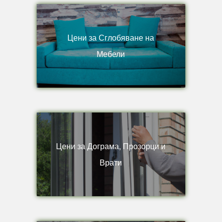
Цени за Сглобяване на
Мебели
Цени за Дограма, Прозорци и
Врати