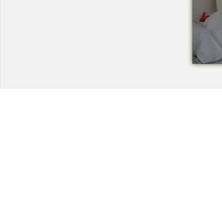
Технически надзор на ремонт
Видеодиагностика на канали
Монтаж на душ панел
Смяна на щрангове
Монтаж на тоалетна чиния
ВиК услуги Бургас