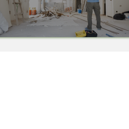
Водопроводчик Дружба
Водопроводчик Люлин
Водопроводчик Обеля
Водопроводчик Младост
Водопроводчик Надежда
Водопроводчик в Овча купел