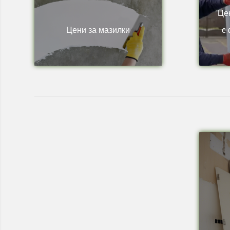
Це
Цени за мазилки
с 