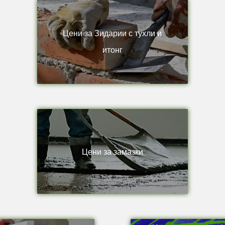
Цени за Зидарии с тухли и
итонг
Цени за замазки