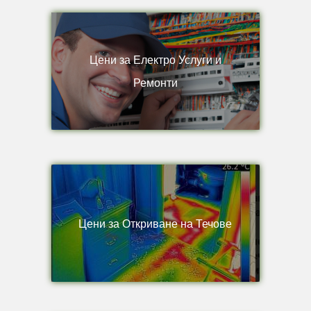
Цени за Електро Услуги и
Ремонти
Цени за Откриване на Течове