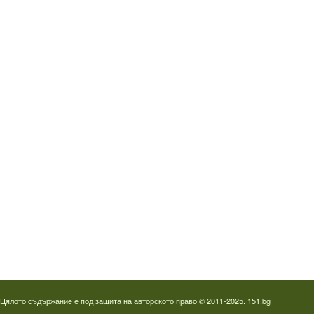
Водопроводчик Дружба
Водопроводчик Люлин
Водопроводчик Обеля
Водопроводчик Младост
Водопроводчик Надежда
Водопроводчик в Овча купел
Водопроводчик Слатина
Водопроводчик Студентски град
Термография на фотоволтаици
Отпушване на канали в Пловдив
Цялото съдържание е под защита на авторското право © 2011-2025. 151.bg