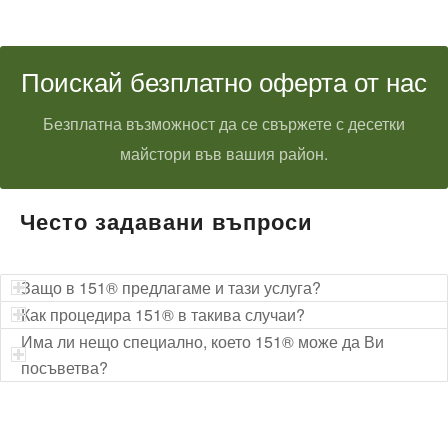
Поискай безплатно оферта от нас
Безплатна възможност да се свържете с десетки
майстори във вашия район.
Често задавани въпроси
Защо в 151® предлагаме и тази услуга?
Как процедира 151® в такива случаи?
Има ли нещо специално, което 151® може да Ви
посъветва?