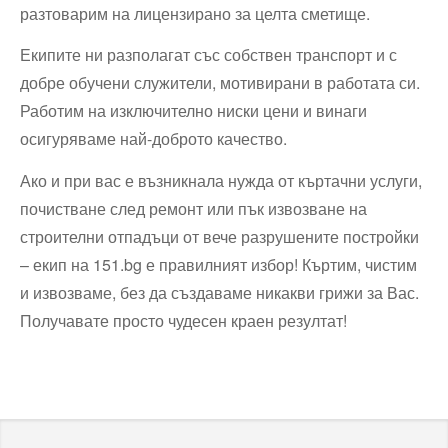
разтоварим на лицензирано за целта сметище.
Екипите ни разполагат със собствен транспорт и с
добре обучени служители, мотивирани в работата си.
Работим на изключително ниски цени и винаги
осигуряваме най-доброто качество.
Ако и при вас е възникнала нужда от къртачни услуги,
почистване след ремонт или пък извозване на
строителни отпадъци от вече разрушените постройки
– екип на 151.bg е правилният избор! Къртим, чистим
и извозваме, без да създаваме никакви грижи за Вас.
Получавате просто чудесен краен резултат!