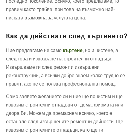
последно поколение. Всичко, което предлагаме, го
правим както трябва, при това на възможно най-
ниската възможна за услугата цена.
Как да действате след къртенето?
Ние предлагаме не само
къртене
, но и чистене, а
след това и извозване на строителни отпадъци.
Извършваме ги след ремонт и извършени
реконструкции, а всички добре знаем колко трудно се
правят, ако не се ползва професионална помощ.
Само заявете желанието си и ние ще почистим и ще
извозим строителни отпадъци от дома, фирмата или
двора Ви. Можем да премахнем всичко, което е
останало след извършените ремонтни дейности. Ще
извозим строителните отпадъци, като ще ги