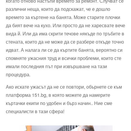
когато отново настъпи времето за ремонт. Случват се
различни неща, които да подскажат, че е дошло
времето за къртене на банята. Може старите плочки
да бият вече на кухо. Или просто да не харесвате вече
вида й. Или да има скрити течове някъде по тръбите в
стената, които да не може да се разбере откъде точно
идват. А налага ли се да къртите банята, вероятно си
спомняте ужасния труд и всички проблеми, които сте
имали последния път при извършване на тази
процедура.
Ако искате ужасът да не се повтори, обърнете се към
платформа 151.bg, в която можете да намерите
къртачки екипи по удобен и бърз начин.. Ние сме
специалисти в тази сфера!