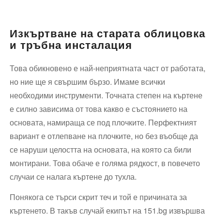
Изкъртване на старата облицовка
и тръбна инсталация
Това обикновено е най-неприятната част от работата,
но ние ще я свършим бързо. Имаме всички
необходими инструменти. Точната степен на къртене
е силно зависима от това какво е състоянието на
основата, намираща се под плочките. Перфектният
вариант е отлепване на плочките, но без въобще да
се наруши целостта на основата, на която са били
монтирани. Това обаче е голяма рядкост, в повечето
случаи се налага къртене до тухла.
Понякога се търси скрит теч и той е причината за
къртенето. В такъв случай екипът на 151.bg извършва