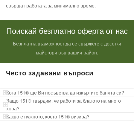
свършат работата за минимално време.
Поискай безплатно оферта от нас
Безплатна възможност да се свържете с десетки
майстори във вашия район.
Често задавани въпроси
Кога 151® ще Ви посъветва да изкъртите банята си?
Защо 151® твърдим, че работи за благото на много
хора?
Какво е нужното, което 151® визира?