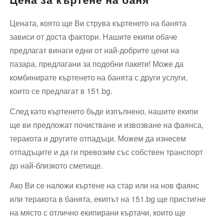
Цената, която ще Ви струва къртенето на банята
зависи от доста фактори. Нашите екипи обаче
предлагат винаги едни от най-добрите цени на
пазара, предлагани за подобни пакети! Може да
комбинирате къртенето на банята с други услуги,
които се предлагат в 151.bg.
След като къртенето бъде изпълнено, нашите екипи
ще ви предложат почистване и извозване на фаянса,
теракота и другите отпадъци. Можем да изнесем
отпадъците и да ги превозим със собствен транспорт
до най-близкото сметище.
Ако Ви се наложи къртене на стар или на нов фаянс
или теракота в банята, екипът на 151.bg ще пристигне
на място с отлично екипирани къртачи, които ще