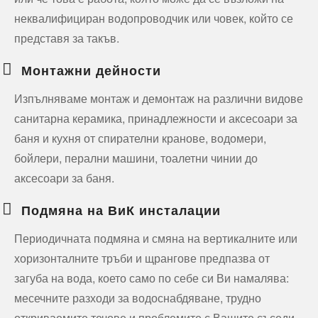
неквалифициран водопроводчик или човек, който се
представя за такъв.
Монтажни дейности
Изпълняваме монтаж и демонтаж на различни видове
санитарна керамика, принадлежности и аксесоари за
баня и кухня от спирателни кранове, водомери,
бойлери, перални машини, тоалетни чинии до
аксесоари за баня.
Подмяна на ВиК инсталации
Периодичната подмяна и смяна на вертикалните или
хоризонталните тръби и щрангове предпазва от
загуба на вода, което само по себе си Ви намалява:
месечните разходи за водоснабдяване, трудно
откриваемите течове и проблемите с Вашите съседи.