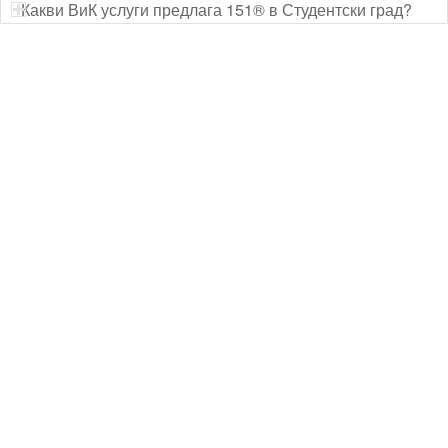
Какви ВиК услуги предлага 151® в Студентски град?
Технически надзор на ремонт
Видеодиагностика на канали
Монтаж на душ панел
Смяна на щрангове
Монтаж на тоалетна чиния
ВиК услуги Бургас
ВиК услуги Перник
ВиК услуги в Пловдив
ВиК услуги Стара Загора
ВиК услуги Варна