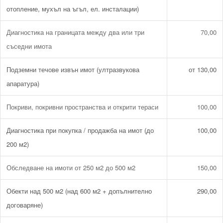
отопление, мухъл на ъгъл, ел. инсталации)
Диагностика на границата между два или три
70,00
съседни имота
Подземни течове извън имот (ултразвукова
от 130,00
апаратура)
Покриви, покривни пространства и открити тераси
100,00
Диагностика при покупка / продажба на имот (до
100,00
200 м2)
Обследване на имоти от 250 м2 до 500 м2
150,00
Обекти над 500 м2 (над 600 м2 + допълнително
290,00
договаряне)