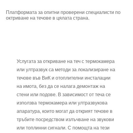
Платформата за опитни проверени специалисти по
октриване на течове в цялата страна.
Услугата за откриване на теч с термокамера
или ултразвук са методи за локализиране на
течове във ВиК и отоплителни инсталации
на имота, без да се налага демонтаж на
стени или подове. В зависимост от теча се
използва термокамера или ултразвукова
апаратура, които могат да открият течове в
тръбите посредством излъчване на звукови
или топлинни сигнали. С помощта на тези