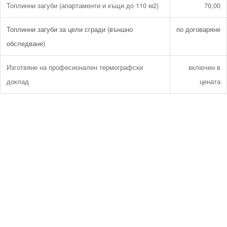
Топлинни загуби (апартаменти и къщи до 110 м2)
70,00
Топлинни загуби за цели сгради (външно
по договаряне
обследване)
Изготвяне на професионален термографски
включен в
доклад
цената
Технически надзор на ремонт
Видеодиагностика на канали
Монтаж на душ панел
Смяна на щрангове