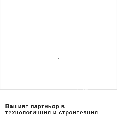
мебели
Професионално
почистване
Спешни
ремонти
Сезонни
услуги
Строителни
ремонти
Уеб
разработка,
Транспортни
маркетинг и
услуги и
дизайн
пътна
помощ
Вашият партньор в
технологичния и строителния