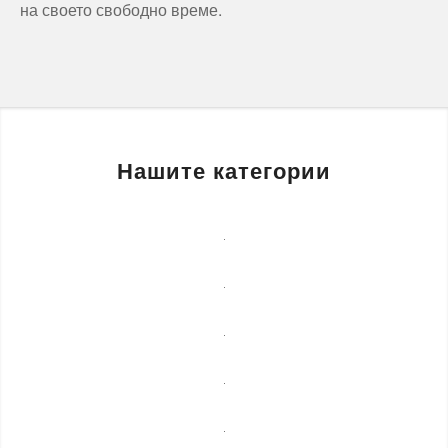
на своето свободно време.
Нашите категории
Бизнес
услуги
Детегледачки
Лечебни
масажи
Монтаж
на
Озеленяване