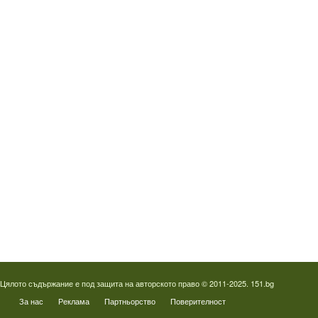
Водопроводчик Люлин
Водопроводчик Обеля
Водопроводчик Младост
Водопроводчик Надежда
Водопроводчик в Овча купел
Водопроводчик Слатина
Водопроводчик Студентски град
Термография на фотоволтаици
Отпушване на канали в Пловдив
Цялото съдържание е под защита на авторското право © 2011-2025. 151.bg
За нас
Реклама
Партньорство
Поверителност