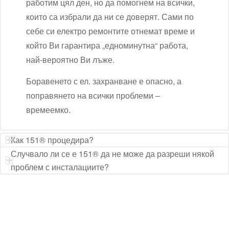
работим цял ден, но да помогнем на всички,
които са избрали да ни се доверят. Сами по
себе си електро ремонтите отнемат време и
който Ви гарантира „едноминутна“ работа,
най-вероятно Ви лъже.
Боравенето с ел. захранване е опасно, а
поправянето на всички проблеми –
времеемко.
Как 151® процедира?
Случвало ли се е 151® да не може да разреши някой
проблем с инсталациите?