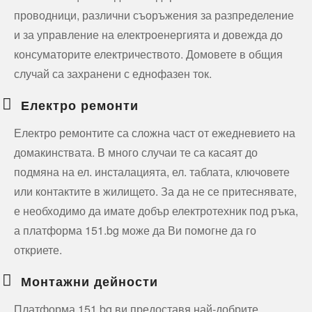
проводници, различни съоръжения за разпределение
и за управление на електроенергията и довежда до
консуматорите електричеството. Домовете в общия
случай са захранени с еднофазен ток.
Електро ремонти
Електро ремонтите са сложна част от ежедневието на
домакинствата. В много случаи те са касаят до
подмяна на ел. инсталацията, ел. таблата, ключовете
или контактите в жилището. За да не се притеснявате,
е необходимо да имате добър електротехник под ръка,
а платформа 151.bg може да Ви помогне да го
откриете.
Монтажни дейности
Платформа 151.bg ви предоставя най-добрите