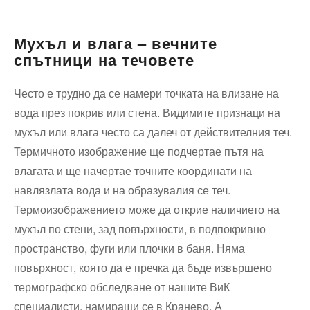
Мухъл и влага – вечните
спътници на течовете
Често е трудно да се намери точката на влизане на
вода през покрив или стена. Видимите признаци на
мухъл или влага често са далеч от действителния теч.
Термичното изображение ще подчертае пътя на
влагата и ще начертае точните координати на
навлязлата вода и на образувалия се теч.
Термоизображението може да открие наличието на
мухъл по стени, зад повърхности, в подпокривно
пространство, фуги или плочки в баня. Няма
повърхност, която да е пречка да бъде извършено
термографско обследване от нашите ВиК
специалисти, намиращи се в Кранево. А