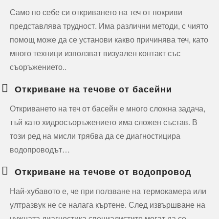
Само по себе си откриването на теч от покриви
представлява трудност. Има различни методи, с чиято
помощ може да се установи какво причинява теч, като
много техници използват визуален контакт със
съоръжението..
Откриване на течове от басейни
Откриването на теч от басейн е много сложна задача,
тъй като хидросъоръжението има сложен състав. В
този ред на мисли трябва да се диагностицира
водопроводът…
Откриване на течове от водопровод
Най-хубавото е, че при ползване на термокамера или
ултразвук не се налага къртене. След извършване на
нужната диагностика специалистите могат да се