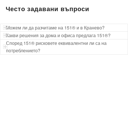
Често задавани въпроси
Можем ли да разчитаме на 151® и в Кранево?
Какви решения за дома и офиса предлага 151®?
Според 151® рисковете еквивалентни ли са на
потреблението?
Технически надзор на ремонт
Видеодиагностика на канали
Монтаж на душ панел
Смяна на щрангове