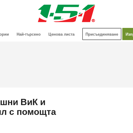
гории
Най-търсено
Ценова листа
Присъединяване
Изп
ешни ВиК и
ил с помощта