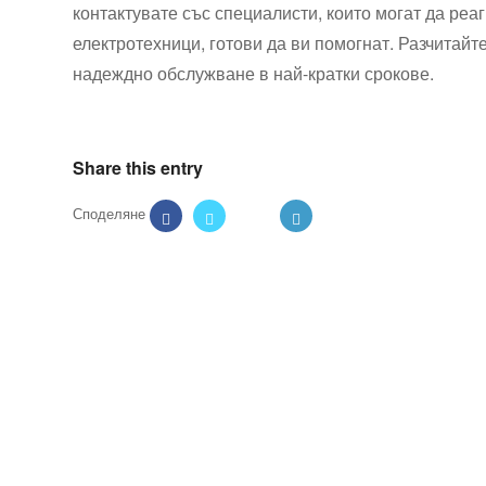
контактувате със специалисти, които могат да реа
електротехници, готови да ви помогнат. Разчитай
надеждно обслужване в най-кратки срокове.
Share this entry
Технически надзор на ремонт
Видеодиагностика на канали
Монтаж на душ панел