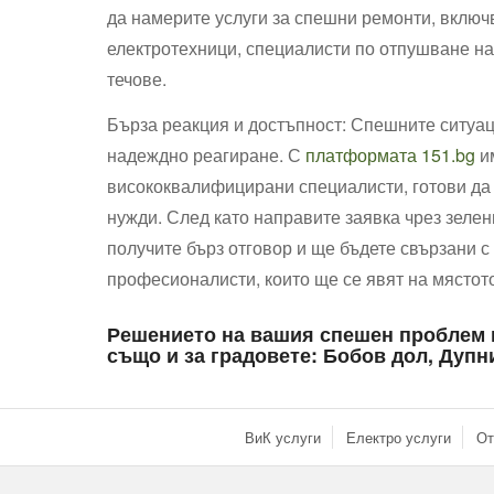
да намерите услуги за спешни ремонти, вклю
електротехници, специалисти по отпушване на
течове.
Бърза реакция и достъпност: Спешните ситуац
надеждно реагиране. С
платформата 151.bg
им
висококвалифицирани специалисти, готови да
нужди. След като направите заявка чрез зелен
получите бърз отговор и ще бъдете свързани с
професионалисти, които ще се явят на мястот
Решението на вашия спешен проблем 
също и за градовете: Бобов дол, Дупн
ВиК услуги
Електро услуги
От