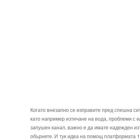
Когато внезапно се изправите пред спешна си
като например изтичане на вода, проблеми с 
запушен канал, важно е да имате надежден изт
обърнете. И тук идва на помощ платформата 1