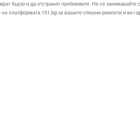
гират бързо и да отстранят проблемите. Не се занимавайте 
те на платформата 151.bg за вашите спешни ремонти и ви г
Водопроводчик Дружба
Водопроводчик Люлин
Водопроводчик Обеля