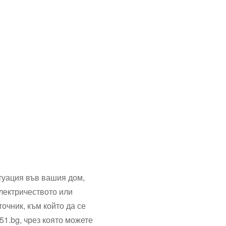
туация във вашия дом,
електричеството или
очник, към който да се
51.bg, чрез която можете