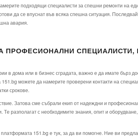
намерите подходящи специалисти за спешни ремонти на еди
отови да се впуснат във всяка спешна ситуация. Последвайт
ешна авария.
НА ПРОФЕСИОНАЛНИ СПЕЦИАЛИСТИ, 
ии в дома или в бизнес сградата, важно е да имате бърз д
 151.bg можете да намерите проверени контакти на специа
атки срокове.
твие. Затова сме събрали екип от надеждни и професионал
. Те разполагат с необходимите знания, опит и оборудване,
платформата 151.bg е тук, за да ви помогне. Ние ви предл