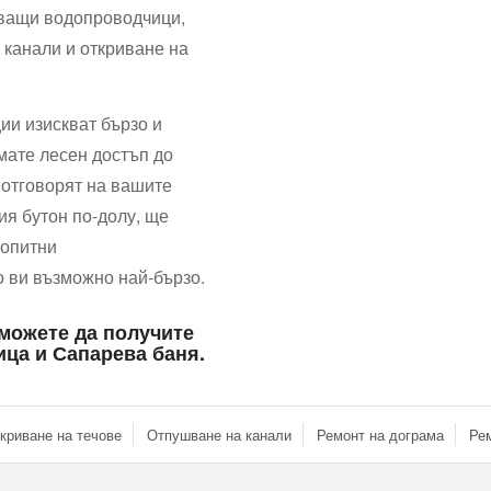
чващи водопроводчици,
 канали и откриване на
ии изискват бързо и
ате лесен достъп до
 отговорят на вашите
ия бутон по-долу, ще
 опитни
о ви възможно най-бързо.
можете да получите
ица и Сапарева баня.
криване на течове
Отпушване на канали
Ремонт на дограма
Рем