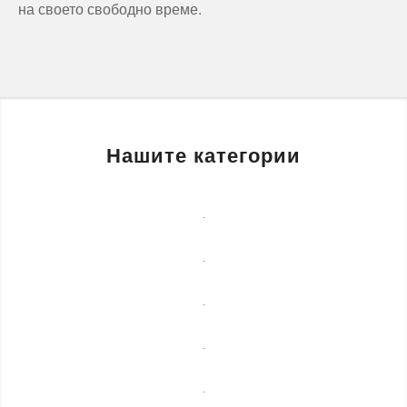
на своето свободно време.
Нашите категории
Бизнес
услуги
Детегледачки
Лечебни
масажи
Монтаж
на
Озеленяване