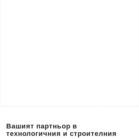
мебели
Професионално
почистване
Спешни
ремонти
Сезонни
услуги
Строителни
ремонти
Уеб
разработка,
Транспортни
маркетинг и
услуги и
дизайн
пътна
помощ
Вашият партньор в
технологичния и строителния