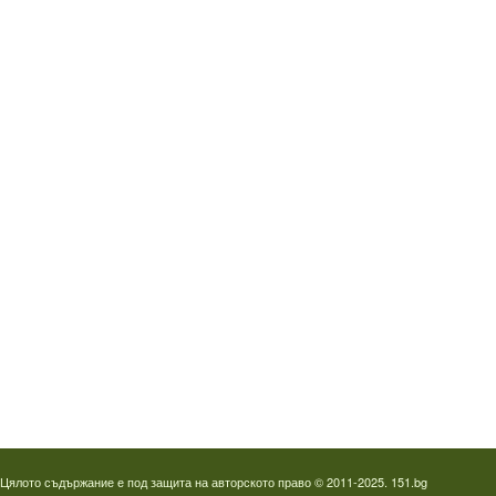
Водопроводчик Дружба
Водопроводчик Люлин
Водопроводчик Обеля
Водопроводчик Младост
Водопроводчик Надежда
Водопроводчик в Овча купел
Водопроводчик Слатина
Водопроводчик Студентски град
Термография на фотоволтаици
Отпушване на канали в Пловдив
Цялото съдържание е под защита на авторското право © 2011-2025. 151.bg