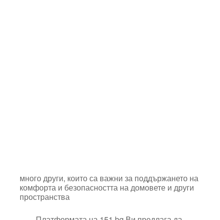
много други, които са важни за поддържането на
комфорта и безопасността на домовете и други
пространства
Платформата на 151.bg
Ви п
р
е
д
л
а
г
а да