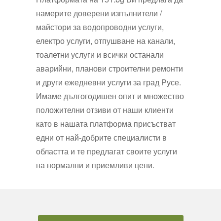
намерите доверени изпълнители /
майстори
з
а
водопроводни услуги
,
електро услуги,
о
т
п
у
ш
в
а
н
е
н
а
к
а
н
а
л
и,
т
о
а
л
е
т
н
и
у
с
л
у
г
и
и всички останали
аварийни, планови строителни ремонти
и други ежедневни услуги за град Русе
.
И
м
аме
д
ъ
л
г
ог
од
и
ш
е
н
о
п
и
т и множество
положителни отзиви от наши клиенти
като в нашата платформа присъстват
едни от най-добрите специалисти в
областта и те предлагат своите услуги
на нормални и приемливи цени.