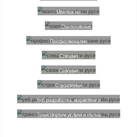
масажи
Монтаж на
мебели
Озеленяване
Професионално
почистване
Спешни
ремонти
Сезонни
услуги
Строителни
ремонти
Уеб разработка, маркетинг и
дизайн
Транспортни услуги и пътна
помощ