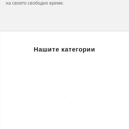
на своето свободно време.
Нашите категории
Бизнес
услуги
Детегледачки
Лечебни
масажи
Монтаж
на
Озеленяване