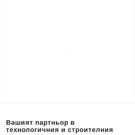
мебели
Професионално
почистване
Спешни
ремонти
Сезонни
услуги
Строителни
ремонти
Уеб
разработка,
Транспортни
маркетинг и
услуги и
дизайн
пътна
помощ
Вашият партньор в
технологичния и строителния