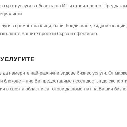
тър от услуги в областта на ИТ и строителство. Предлагаме
пециалисти.
слуги за ремонт на къщи, бани, боядисване, хидроизолации
изпълните Вашите проекти бързо и ефективно.
 УСЛУГИТЕ
 да намерите най-различни видове бизнес услуги. От марке
 и блокове – ние Ви предоставяме лесен достъп до експерт
я в своята област и са готови да помогнат на Вашия бизне