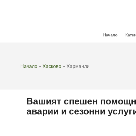
Начало
Кате
Начало
»
Хасково
»
Харманли
Вашият спешен помощн
аварии и сезонни услуг