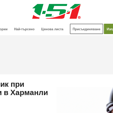
гории
Най-търсено
Ценова листа
Присъединяване
Изп
ик при
и в Харманли