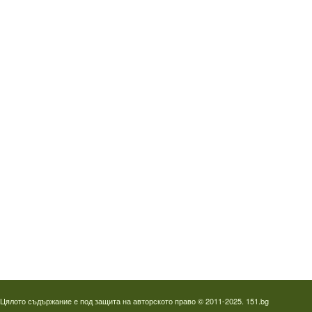
Водопроводчик Дружба
Водопроводчик Люлин
Водопроводчик Обеля
Водопроводчик Младост
Водопроводчик Надежда
Водопроводчик в Овча купел
Водопроводчик Слатина
Водопроводчик Студентски град
Термография на фотоволтаици
Отпушване на канали в Пловдив
Цялото съдържание е под защита на авторското право © 2011-2025. 151.bg