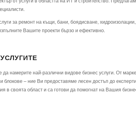
тър от услуги в областта на ИТ и строителство. Предлагаме
пециалисти.
слуги за ремонт на къщи, бани, боядисване, хидроизолации
изпълните Вашите проекти бързо и ефективно.
 УСЛУГИТЕ
 да намерите най-различни видове бизнес услуги. От марке
 и блокове – ние Ви предоставяме лесен достъп до експерт
я в своята област и са готови да помогнат на Вашия бизне
Водопроводчик Дружба