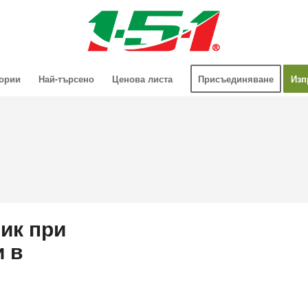
гории
Най-търсено
Ценова листа
Присъединяване
Изп
ик при
и в