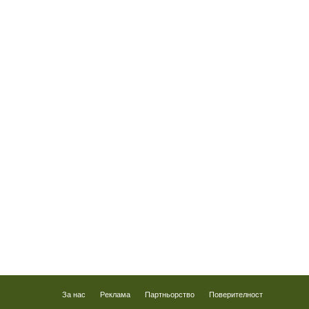
ад
и
ив
За нас
Реклама
Партньорство
Поверителност