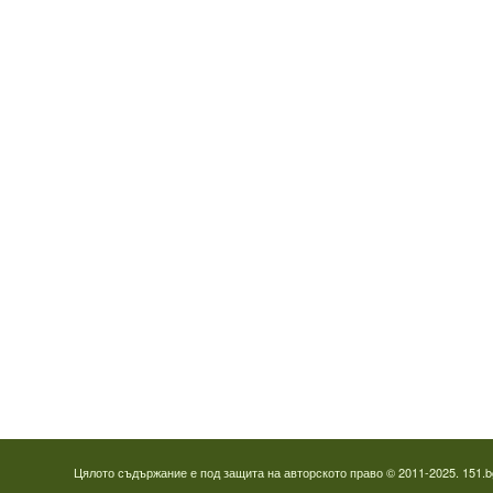
Видеодиагностика на канали
Монтаж на душ панел
Смяна на щрангове
Монтаж на тоалетна чиния
ВиК услуги Бургас
ВиК услуги Перник
ВиК услуги в Пловдив
ВиК услуги Стара Загора
ВиК услуги Варна
Цялото съдържание е под защита на авторското право © 2011-2025. 151.b