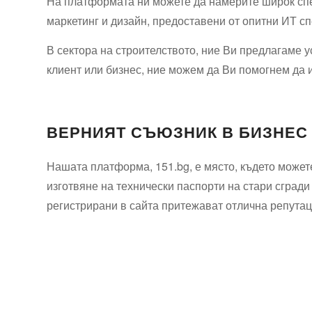
На платформата ни можете да намерите широк спек
маркетинг и дизайн, предоставени от опитни ИТ с
В сектора на строителството, ние Ви предлагаме у
клиент или бизнес, ние можем да Ви помогнем да 
ВЕРНИЯТ СЪЮЗНИК В БИЗНЕС
Нашата платформа, 151.bg, е място, където можете
изготвяне на технически паспорти на стари сгради
регистрирани в сайта притежават отлична репутаци
Технически надзор на ремонт