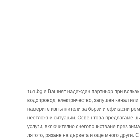
151.bg е Вашият надежден партньор при всякак
водопровод, електричество, запушен канал или 
намерите изпълнители за бързи и ефикасни рем
неотложни ситуации. Освен това предлагаме ши
услуги, включително снегопочистване през зима
лятото, рязане на дървета и още много други. С