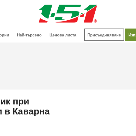
гории
Най-търсено
Ценова листа
Присъединяване
Изп
ик при
и в Каварна