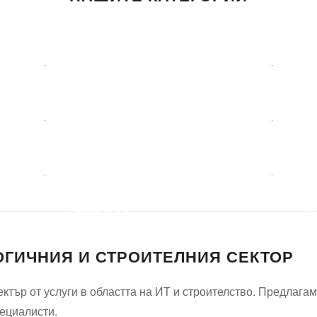
Детегледачки
Леч
ма
Професионално
Сп
почистване
рем
Уеб
Тра
разработка,
у
маркетинг и
ОГИЧНИЯ И СТРОИТЕЛНИЯ СЕКТОР
дизайн
тър от услуги в областта на ИТ и строителство. Предлагаме
пециалисти.