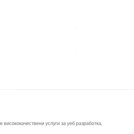
ебни
Монтаж
сажи
на
мебели
ешни
Сезонни
онти
услуги
нспортни
слуги и
пътна
помощ
 висококачествени услуги за уеб разработка,