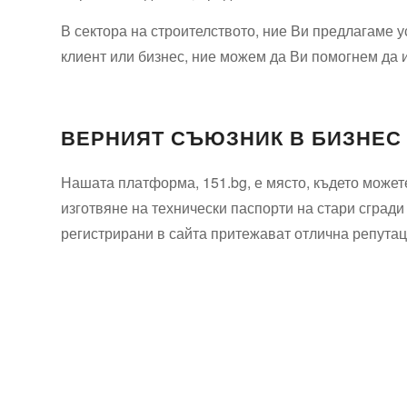
В сектора на строителството, ние Ви предлагаме у
клиент или бизнес, ние можем да Ви помогнем да 
ВЕРНИЯТ СЪЮЗНИК В БИЗНЕС
Нашата платформа, 151.bg, е място, където можете
изготвяне на технически паспорти на стари сгради
регистрирани в сайта притежават отлична репутаци
Технически надзор на ремонт
Видеодиагностика на канали