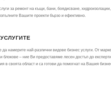
слуги за ремонт на къщи, бани, боядисване, хидроизолации
изпълните Вашите проекти бързо и ефективно.
 УСЛУГИТЕ
 да намерите най-различни видове бизнес услуги. От марке
 и блокове – ние Ви предоставяме лесен достъп до експерт
я в своята област и са готови да помогнат на Вашия бизне
Водопроводчик Дружба
Водопроводчик Люлин