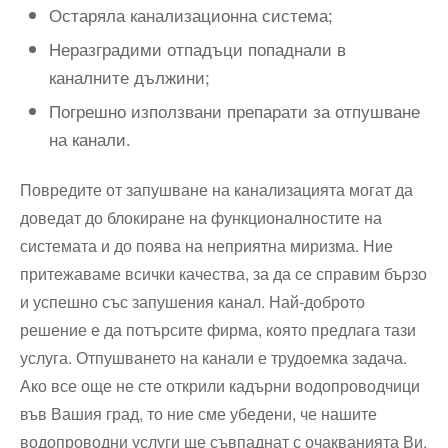
Остаряла канализационна система;
Неразградими отпадъци попаднали в
каналните дължини;
Погрешно използвани препарати за отпушване
на канали.
Повредите от запушване на канализацията могат да
доведат до блокиране на функционалностите на
системата и до поява на неприятна миризма. Ние
притежаваме всички качества, за да се справим бързо
и успешно със запушения канал. Най-доброто
решение е да потърсите фирма, която предлага тази
услуга. Отпушването на канали е трудоемка задача.
Ако все още не сте открили кадърни водопроводчици
във Вашия град, то ние сме убедени, че нашите
водопроводни услуги ще съвпаднат с очакванията Ви.