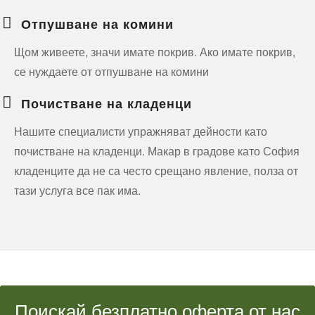
Отпушване на комини
Щом живеете, значи имате покрив. Ако имате покрив,
се нуждаете от отпушване на комини
Почистване на кладенци
Нашите специалисти упражняват дейности като
почистване на кладенци. Макар в градове като София
кладенците да не са често срещано явление, полза от
тази услуга все пак има.
Поискай безплатно оферта от нас