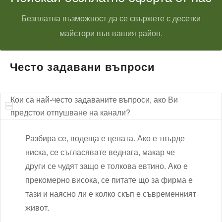
Безплатна възможност да се свържете с десетки
майстори във вашия район.
Често задавани въпроси
Кои са най-често задаваните въпроси, ако Ви
предстои отпушване на канали?
Разбира се, водеща е цената. Ако е твърде
ниска, се съгласявате веднага, макар че
други се чудят защо е толкова евтино. Ако е
прекомерно висока, се питате що за фирма е
тази и наясно ли е колко скъп е съвременният
живот.