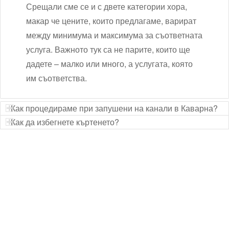
Срещали сме се и с двете категории хора,
макар че цените, които предлагаме, варират
между минимума и максимума за съответната
услуга. Важното тук са не парите, които ще
дадете – малко или много, а услугата, която
им съответства.
Как процедираме при запушени на канали в Каварна?
Как да избегнете къртенето?
Технически надзор на ремонт
Видеодиагностика на канали
Монтаж на душ панел