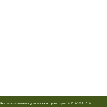
Водопроводчик Дружба
Водопроводчик Люлин
Водопроводчик Обеля
Водопроводчик Младост
Водопроводчик Надежда
Водопроводчик в Овча купел
Водопроводчик Слатина
Водопроводчик Студентски град
Термография на фотоволтаици
Отпушване на канали в Пловдив
Цялото съдържание е под защита на авторското право © 2011-2025. 151.bg