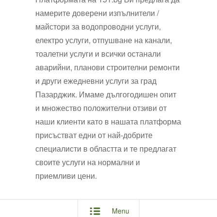
намерите доверени изпълнители /
майстори
з
а
водопроводни услуги
,
електро услуги,
о
т
п
у
ш
в
а
н
е
н
а
к
а
н
а
л
и,
т
о
а
л
е
т
н
и
у
с
л
у
г
и
и всички останали
аварийни, планови строителни ремонти
и други ежедневни услуги за град
Пазарджик
.
И
м
аме
д
ъ
л
г
ог
од
и
ш
е
н
о
п
и
т
и множество положителни отзиви от
наши клиенти като в нашата платформа
присъстват едни от най-добрите
специалисти в областта и те предлагат
своите услуги на нормални и
приемливи цени.
Menu