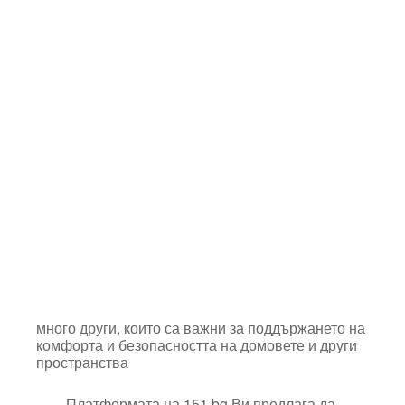
много други, които са важни за поддържането на
комфорта и безопасността на домовете и други
пространства
Платформата на 151.bg
Ви п
р
е
д
л
а
г
а да