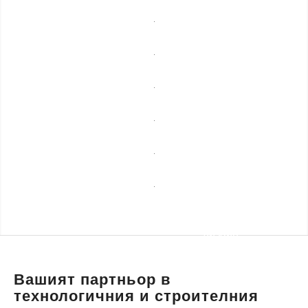
мебели
Професионално
почистване
Спешни
ремонти
Сезонни
услуги
Строителни
ремонти
Уеб
разработка,
Транспортни
маркетинг и
услуги и
дизайн
пътна
помощ
Вашият партньор в
технологичния и строителния