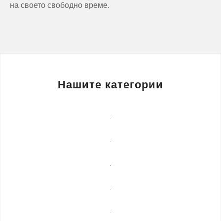
на своето свободно време.
Нашите категории
Бизнес
услуги
Детегледачки
Лечебни
масажи
Монтаж
на
Озеленяване