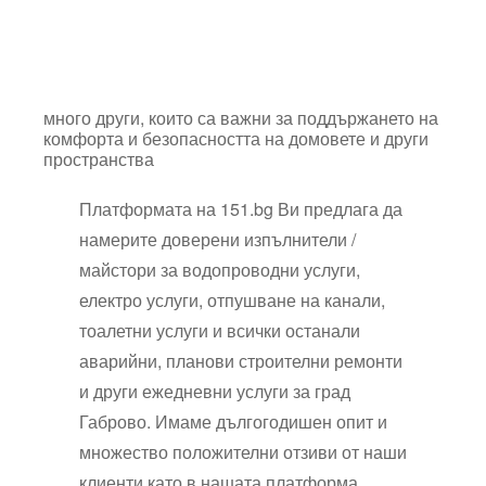
много други, които са важни за поддържането на
комфорта и безопасността на домовете и други
пространства
Платформата на 151.bg
Ви п
р
е
д
л
а
г
а да
намерите доверени изпълнители /
майстори
з
а
водопроводни услуги
,
електро услуги,
о
т
п
у
ш
в
а
н
е
н
а
к
а
н
а
л
и,
т
о
а
л
е
т
н
и
у
с
л
у
г
и
и всички останали
аварийни, планови строителни ремонти
и други ежедневни услуги за град
Габрово
.
И
м
аме
д
ъ
л
г
ог
од
и
ш
е
н
о
п
и
т и
множество положителни отзиви от наши
клиенти като в нашата платформа