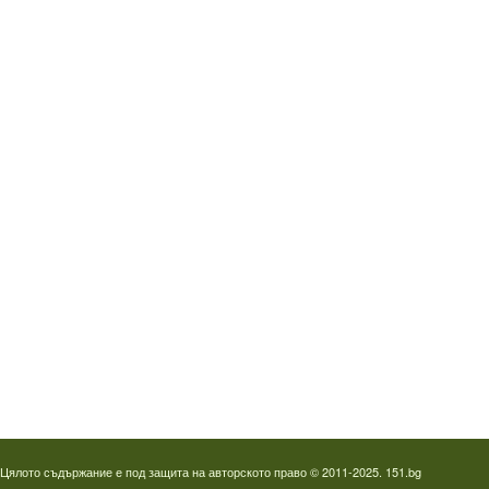
Водопроводчик Дружба
Водопроводчик Люлин
Водопроводчик Обеля
Водопроводчик Младост
Водопроводчик Надежда
Водопроводчик в Овча купел
Водопроводчик Слатина
Водопроводчик Студентски град
Термография на фотоволтаици
Отпушване на канали в Пловдив
Цялото съдържание е под защита на авторското право © 2011-2025. 151.bg