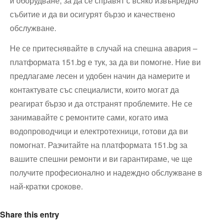
и оборудване, за да се справят с всяко извънредно
събитие и да ви осигурят бързо и качествено
обслужване.
Не се притеснявайте в случай на спешна авария –
платформата 151.bg е тук, за да ви помогне. Ние ви
предлагаме лесен и удобен начин да намерите и
контактувате със специалисти, които могат да
реагират бързо и да отстранят проблемите. Не се
занимавайте с ремонтите сами, когато има
водопроводчици и електротехници, готови да ви
помогнат. Разчитайте на платформата 151.bg за
вашите спешни ремонти и ви гарантираме, че ще
получите професионално и надеждно обслужване в
най-кратки срокове.
Share this entry