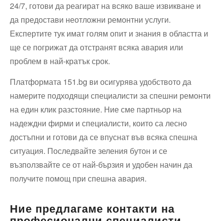
24/7, готови да реагират на всяко ваше извикване и
да предостави неотложни ремонтни услуги.
Експертите тук имат голям опит и знания в областта и
ще се погрижат да отстранят всяка авария или
проблем в най-кратък срок.
Платформата 151.bg ви осигурява удобството да
намерите подходящи специалисти за спешни ремонти
на един клик разстояние. Ние сме партньор на
надеждни фирми и специалисти, които са лесно
достъпни и готови да се впуснат във всяка спешна
ситуация. Последвайте зеления бутон и се
възползвайте се от най-бързия и удобен начин да
получите помощ при спешна авария.
Ние предлагаме контакти на
професионални специалисти,