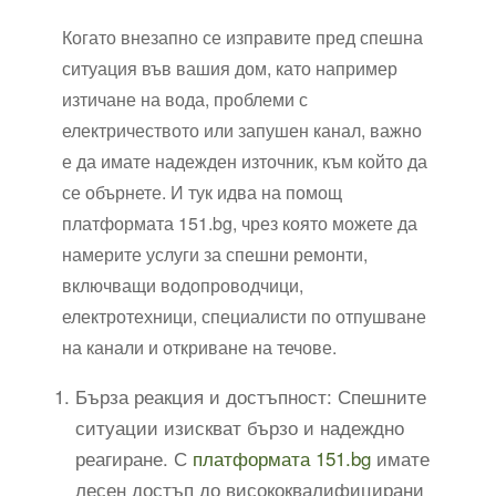
Когато внезапно се изправите пред спешна
ситуация във вашия дом, като например
изтичане на вода, проблеми с
електричеството или запушен канал, важно
е да имате надежден източник, към който да
се обърнете. И тук идва на помощ
платформата 151.bg, чрез която можете да
намерите услуги за спешни ремонти,
включващи водопроводчици,
електротехници, специалисти по отпушване
на канали и откриване на течове.
Бърза реакция и достъпност: Спешните
ситуации изискват бързо и надеждно
реагиране. С
платформата 151.bg
имате
лесен достъп до висококвалифицирани