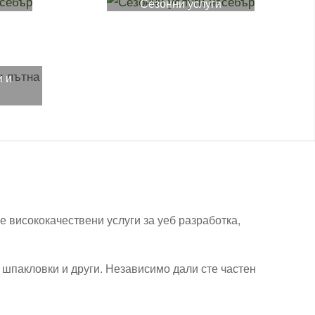
и
Сезонни услуги
и и
 висококачествени услуги за уеб разработка,
, шпакловки и други. Независимо дали сте частен