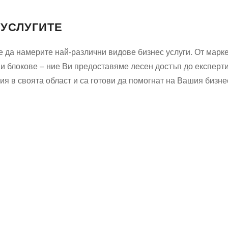
 УСЛУГИТЕ
 да намерите най-различни видове бизнес услуги. От марке
 и блокове – ние Ви предоставяме лесен достъп до експерт
я в своята област и са готови да помогнат на Вашия бизне
Водопроводчик Дружба
Водопроводчик Люлин
Водопроводчик Обеля
Водопроводчик Младост
Водопроводчик Надежда