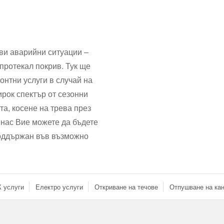
ви аварийни ситуации –
протекал покрив. Тук ще
онтни услуги в случай на
рок спектър от сезонни
та, косене на трева през
 нас Вие можете да бъдете
поддържан във възможно
 услуги
Електро услуги
Откриване на течове
Отпушване на ка