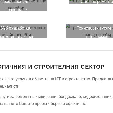
Професионално
Спешни ремонт
почистване
Уеб разработка,
Транспортни услуг
аркетинг и дизайн
пътна помощ
ОГИЧНИЯ И СТРОИТЕЛНИЯ СЕКТОР
тър от услуги в областта на ИТ и строителство. Предлагаме
пециалисти.
слуги за ремонт на къщи, бани, боядисване, хидроизолации
изпълните Вашите проекти бързо и ефективно.