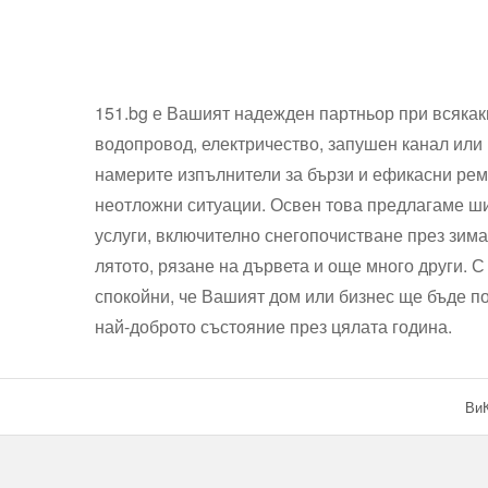
151.bg е Вашият надежден партньор при всякак
водопровод, електричество, запушен канал или 
намерите изпълнители за бързи и ефикасни рем
неотложни ситуации. Освен това предлагаме ши
услуги, включително снегопочистване през зима
лятото, рязане на дървета и още много други. С
спокойни, че Вашият дом или бизнес ще бъде 
най-доброто състояние през цялата година.
ВиК