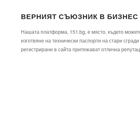
ВЕРНИЯТ СЪЮЗНИК В БИЗНЕС
Нашата платформа, 151.bg, е място, където можете
изготвяне на технически паспорти на стари сгради
регистрирани в сайта притежават отлична репутаци
Технически надзор на ремонт
Видеодиагностика на канали
Монтаж на душ панел
Смяна на щрангове
Монтаж на тоалетна чиния