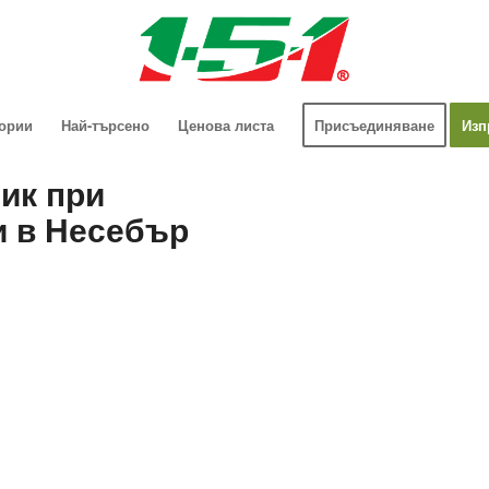
гории
Най-търсено
Ценова листа
Присъединяване
Изп
ик при
и в Несебър