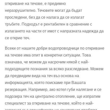
откриване на течове, е предимно
неразрушително. Течовете могат да бъдат
проследени, без да се налага да се излагат
тръбите. Подходът е рентабилен в сравнение с
излагането на части от имот с напразната надежда да
се открие теч.
Всеки от нашите добри водопроводчици по откриване
на течове има опит в конкретни ситуации. Това
означава, че можем да насрочим някой с най-
подходящите познания за всяко разследване. Можем
да предвидим вида на теч въз основа на
информацията, която поискаме при Вашата
резервация. Например, ако котел губи налягане и се
подозира теч на централно отопление, ще изпратим
специалист за откриване на течове, който е най-
запознат със спецификите на конкретния проблем.