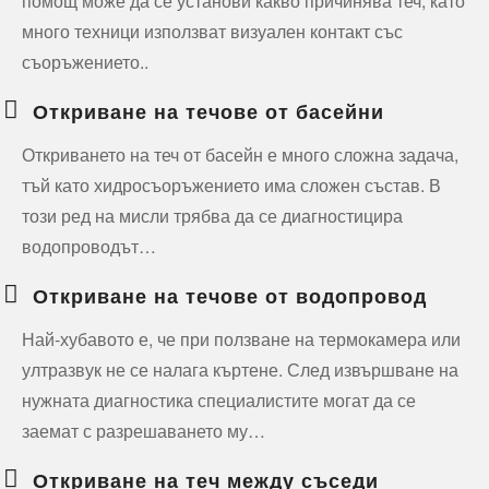
помощ може да се установи какво причинява теч, като
много техници използват визуален контакт със
съоръжението..
Откриване на течове от басейни
Откриването на теч от басейн е много сложна задача,
тъй като хидросъоръжението има сложен състав. В
този ред на мисли трябва да се диагностицира
водопроводът…
Откриване на течове от водопровод
Най-хубавото е, че при ползване на термокамера или
ултразвук не се налага къртене. След извършване на
нужната диагностика специалистите могат да се
заемат с разрешаването му…
Откриване на теч между съседи