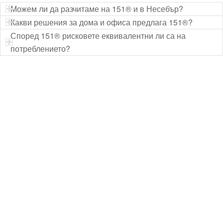
Можем ли да разчитаме на 151® и в Несебър?
Какви решения за дома и офиса предлага 151®?
Според 151® рисковете еквивалентни ли са на
потреблението?
Технически надзор на ремонт
Видеодиагностика на канали
Монтаж на душ панел
Смяна на щрангове
Монтаж на тоалетна чиния
ВиК услуги Бургас
ВиК услуги Перник