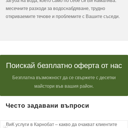
загуба на вода, което само по себе си Ви намалява:
месечните разходи за водоснабдяване, трудно
откриваемите течове и проблемите с Вашите съседи.
Поискай безплатно оферта от нас
Безплатна възможност да се свържете с десетки
майстори във вашия район.
Често задавани въпроси
ВиК услуги в Карнобат – какво да очакват клиентите