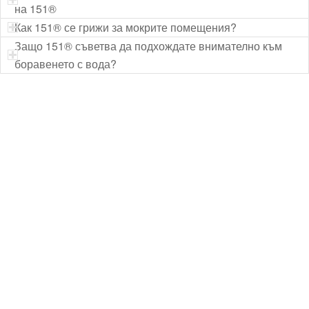
на 151®
Как 151® се грижи за мокрите помещения?
Защо 151® съветва да подхождате внимателно към
боравенето с вода?
Технически надзор на ремонт
Видеодиагностика на канали
Монтаж на душ панел
Смяна на щрангове
Монтаж на тоалетна чиния
ВиК услуги Бургас
ВиК услуги Перник