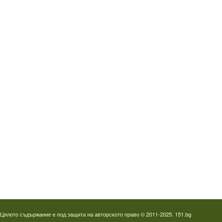
Водопроводчик Дружба
Водопроводчик Люлин
Водопроводчик Обеля
Водопроводчик Младост
Водопроводчик Надежда
Водопроводчик в Овча купел
Водопроводчик Слатина
Водопроводчик Студентски град
Термография на фотоволтаици
Отпушване на канали в Пловдив
Цялото съдържание е под защита на авторското право © 2011-2025. 151.bg