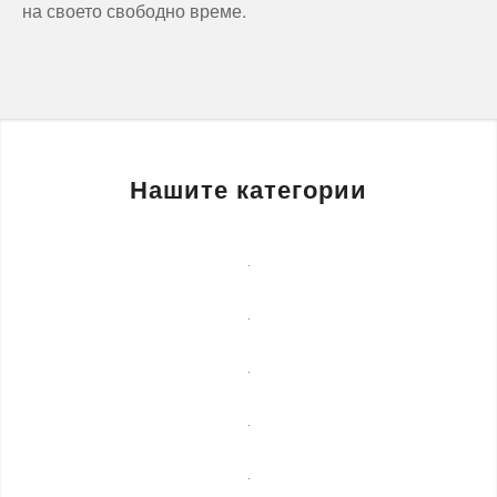
на своето свободно време.
Нашите категории
Бизнес
услуги
Детегледачки
Лечебни
масажи
Монтаж
на
Озеленяване