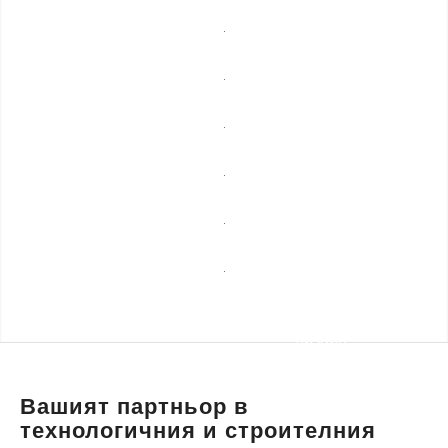
мебели
Професионално
почистване
Спешни
ремонти
Сезонни
услуги
Строителни
ремонти
Уеб
разработка,
Транспортни
маркетинг и
услуги и
дизайн
пътна
помощ
Вашият партньор в
технологичния и строителния