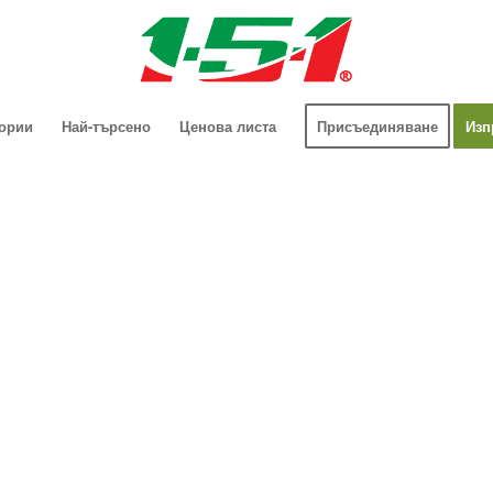
гории
Най-търсено
Ценова листа
Присъединяване
Изп