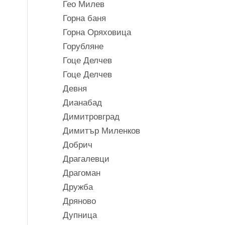
Гео Милев
Горна баня
Горна Оряховица
Горубляне
Гоце Делчев
Гоце Делчев
Девня
Дианабад
Димитровград
Димитър Миленков
Добрич
Драгалевци
Драгоман
Дружба
Дряново
Дупница