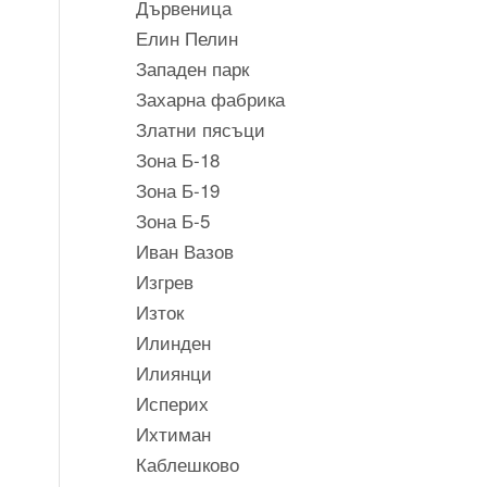
Дървеница
Елин Пелин
Западен парк
Захарна фабрика
Златни пясъци
Зона Б-18
Зона Б-19
Зона Б-5
Иван Вазов
Изгрев
Изток
Илинден
Илиянци
Исперих
Ихтиман
Каблешково