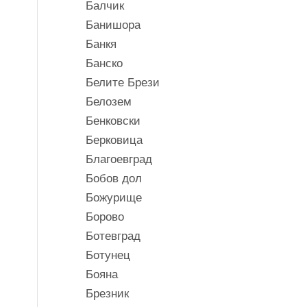
Балчик
Банишора
Банкя
Банско
Белите Брези
Белозем
Бенковски
Берковица
Благоевград
Бобов дол
Божурище
Борово
Ботевград
Ботунец
Бояна
Брезник