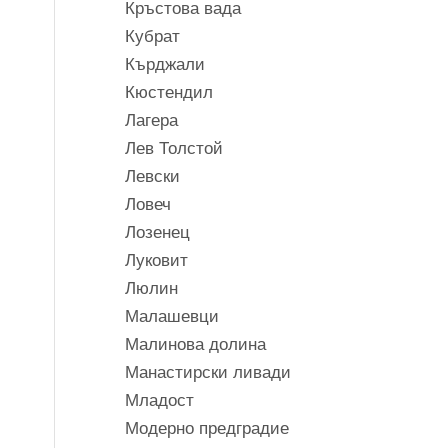
Кръстова вада
Кубрат
Кърджали
Кюстендил
Лагера
Лев Толстой
Левски
Ловеч
Лозенец
Луковит
Люлин
Малашевци
Малинова долина
Манастирски ливади
Младост
Модерно предградие