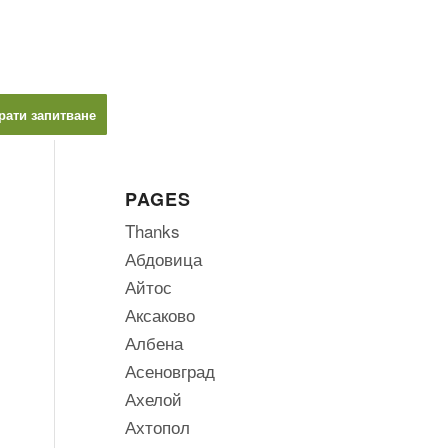
рати запитване
PAGES
Thanks
Абдовица
Айтос
Аксаково
Албена
Асеновград
Ахелой
Ахтопол