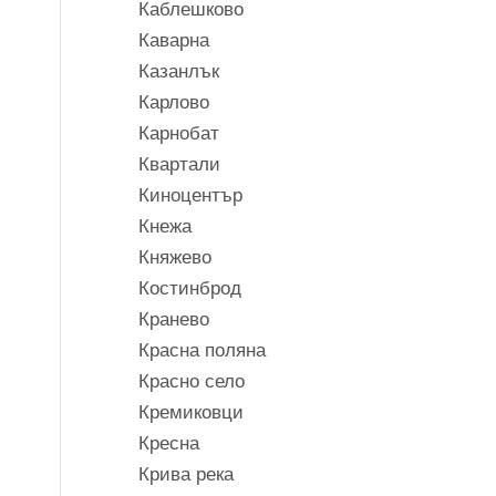
Каблешково
Каварна
Казанлък
Карлово
Карнобат
Квартали
Киноцентър
Кнежа
Княжево
Костинброд
Кранево
Красна поляна
Красно село
Кремиковци
Кресна
Крива река