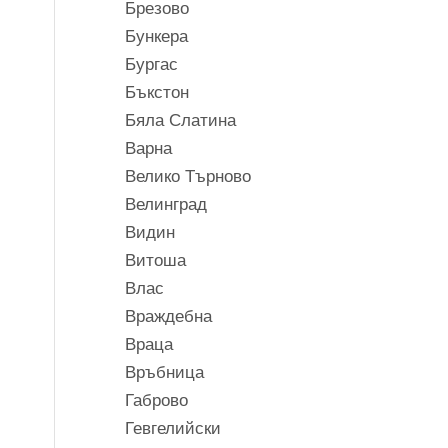
Брезово
Бункера
Бургас
Бъкстон
Бяла Слатина
Варна
Велико Търново
Велинград
Видин
Витоша
Влас
Враждебна
Враца
Връбница
Габрово
Гевгелийски