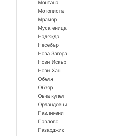
Монтана
Мотописта
Мрамор
Мусагеница
Надежда
Несебър
Нова Загора
Нови Искър
Нови Хан
Обеля
Обзор
Овча купел
Орландовци
Павликени
Павлово
Пазарджик