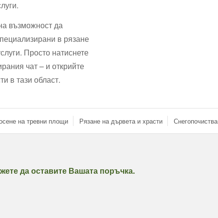
луги.
на възможност да
пециализирани в рязане
услуги. Просто натиснете
ирания чат – и открийте
и в тази област.
осене на тревни площи
Рязане на дървета и храсти
Снегопочиства
жете да оставите Вашата поръчка.