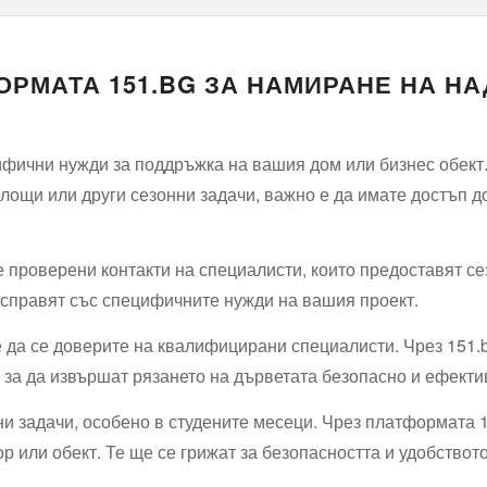
РМАТА 151.BG ЗА НАМИРАНЕ НА Н
ифични нужди за поддръжка на вашия дом или бизнес обект.
площи или други сезонни задачи, важно е да имате достъп 
е проверени контакти на специалисти, които предоставят с
 справят със специфичните нужди на вашия проект.
 е да се доверите на квалифицирани специалисти. Чрез 151.
 за да извършат рязането на дърветата безопасно и ефекти
и задачи, особено в студените месеци. Чрез платформата 1
 или обект. Те ще се грижат за безопасността и удобствот