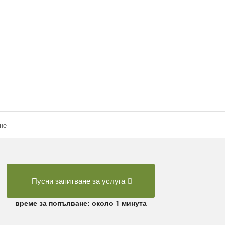
не
Пусни запитване за услуга
време за попълване: около 1 минута