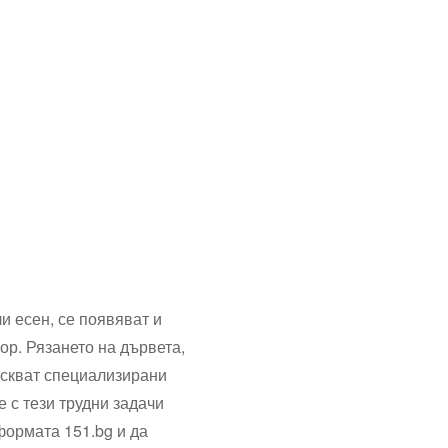
ли есен, се появяват и
ор. Рязането на дървета,
искват специализирани
 с тези трудни задачи
формата 151.bg и да