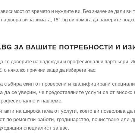
зависимост от времето и нуждите ви. Без значение дали ви
 на двора ви за зимата, 151.bg ви помага да намерите под
1.BG ЗА ВАШИТЕ ПОТРЕБНОСТИ И И
о да се доверите на надеждни и професионални партньори.
Ето няколко причини защо да изберете нас:
 събира екип от проверени и квалифицирани специалис
а да се уверим, че предоставяните услуги са от високо 
професионално и навреме.
нтакти на широка гама от услуги, което ви позволява да 
т по ремонтни работи, градинарство, почистване или д
одходящия специалист за вас.