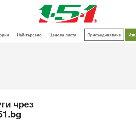
гории
Най-търсено
Ценова листа
Присъединяване
Изп
ги чрез
51.bg