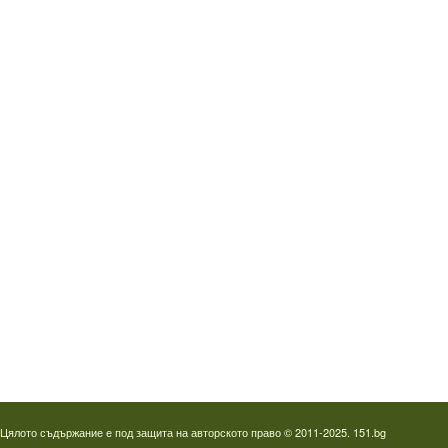
Водопроводчик Дружба
Водопроводчик Люлин
Водопроводчик Обеля
Водопроводчик Младост
Водопроводчик Надежда
Водопроводчик в Овча купел
Водопроводчик Слатина
Водопроводчик Студентски град
Термография на фотоволтаици
Отпушване на канали в Пловдив
Цялото съдържание е под защита на авторското право © 2011-2025. 151.bg