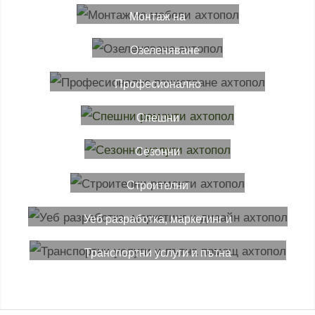
масажи
Монтаж на
мебели
Озеленяване
Професионално
почистване
Спешни
ремонти
Сезонни
услуги
Строителни
ремонти
Уеб разработка, маркетинг и
дизайн
Транспортни услуги и пътна
помощ