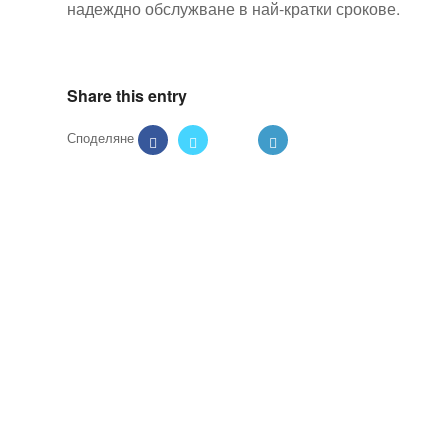
надеждно обслужване в най-кратки срокове.
Share this entry
Технически надзор на ремонт
Видеодиагностика на канали
Монтаж на душ панел
Смяна на щрангове