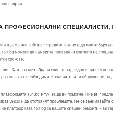
ешна авария.
НА ПРОФЕСИОНАЛНИ СПЕЦИАЛИСТИ, 
ии в дома или в бизнес сградата, важно е да имате бърз д
 151.bg можете да намерите проверени контакти на специа
атки срокове.
твие. Затова сме събрали екип от надеждни и професионал
 разполагат с необходимите знания, опит и оборудване, за 
платформата 151.bg е тук, за да ви помогне. Ние ви предл
гират бързо и да отстранят проблемите. Не се занимавайте 
те на платформата 151.bg за вашите спешни ремонти и ви г