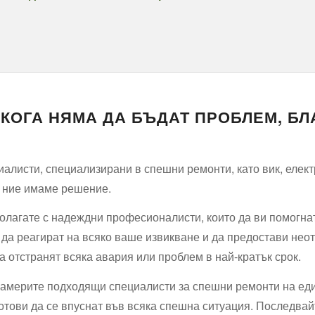
КОГА НЯМА ДА БЪДАТ ПРОБЛЕМ, БЛ
алисти, специализирани в спешни ремонти, като вик, елект
, ние имаме решение.
полагате с надеждни професионалисти, които да ви помогнат
и да реагират на всяко ваше извикване и да предостави нео
да отстранят всяка авария или проблем в най-кратък срок.
намерите подходящи специалисти за спешни ремонти на еди
отови да се впуснат във всяка спешна ситуация. Последвайт