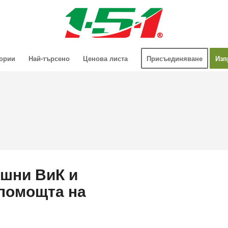
гории
Най-търсено
Ценова листа
Присъединяване
Изп
ешни ВиК и
 помощта на