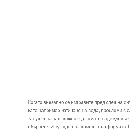
Когато внезапно се изправите пред спешна си
като например изтичане на вода, проблеми с 
запушен канал, важно е да имате надежден изт
обърнете. И тук идва на помощ платформата 1