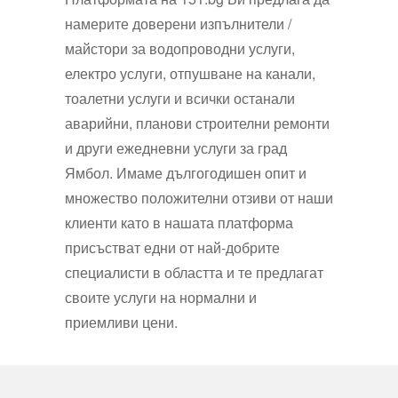
намерите доверени изпълнители /
майстори
з
а
водопроводни услуги
,
електро услуги,
о
т
п
у
ш
в
а
н
е
н
а
к
а
н
а
л
и,
т
о
а
л
е
т
н
и
у
с
л
у
г
и
и всички останали
аварийни, планови строителни ремонти
и други ежедневни услуги за град
Ямбол
.
И
м
аме
д
ъ
л
г
ог
од
и
ш
е
н
о
п
и
т и
множество положителни отзиви от наши
клиенти като в нашата платформа
присъстват едни от най-добрите
специалисти в областта и те предлагат
своите услуги на нормални и
приемливи цени.