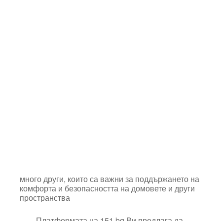
много други, които са важни за поддържането на
комфорта и безопасността на домовете и други
пространства
Платформата на 151.bg
Ви п
р
е
д
л
а
г
а да