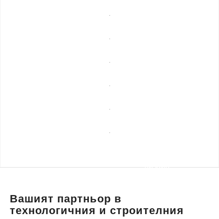
мебели
Професионално
почистване
Спешни
ремонти
Сезонни
услуги
Строителни
ремонти
Уеб
разработка,
Транспортни
маркетинг и
услуги и
дизайн
пътна
помощ
Вашият партньор в
технологичния и строителния