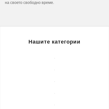
на своето свободно време.
Нашите категории
Бизнес
услуги
Детегледачки
Лечебни
масажи
Монтаж
на
Озеленяване