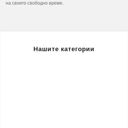
на своето свободно време.
Нашите категории
Бизнес
услуги
Детегледачки
Лечебни
масажи
Монтаж
на
Озеленяване