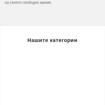
на своето свободно време.
Нашите категории
Бизнес
услуги
Детегледачки
Лечебни
масажи
Монтаж
на
Озеленяване