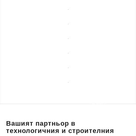
мебели
Професионално
почистване
Спешни
ремонти
Сезонни
услуги
Строителни
ремонти
Уеб
разработка,
Транспортни
маркетинг и
услуги и
дизайн
пътна
помощ
Вашият партньор в
технологичния и строителния