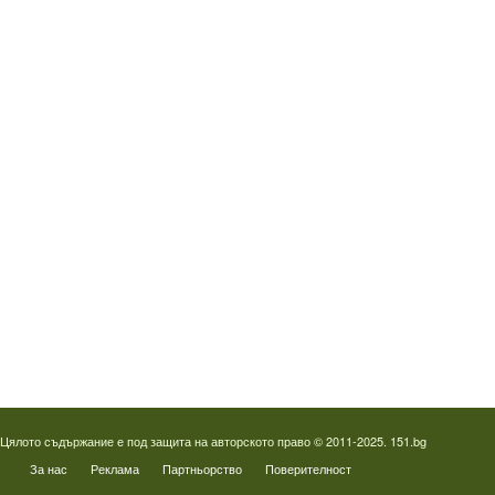
Водопроводчик Люлин
Водопроводчик Обеля
Водопроводчик Младост
Водопроводчик Надежда
Водопроводчик в Овча купел
Водопроводчик Слатина
Водопроводчик Студентски град
Термография на фотоволтаици
Отпушване на канали в Пловдив
Цялото съдържание е под защита на авторското право © 2011-2025. 151.bg
За нас
Реклама
Партньорство
Поверителност