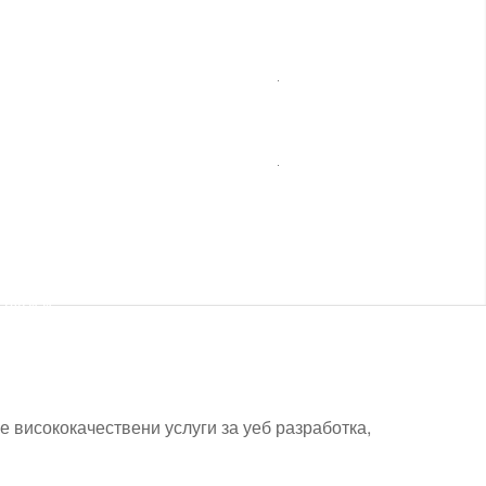
ебни
Монтаж
сажи
на
мебели
ешни
Сезонни
онти
услуги
нспортни
слуги и
пътна
помощ
 висококачествени услуги за уеб разработка,