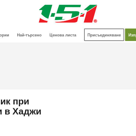
гории
Най-търсено
Ценова листа
Присъединяване
Изп
ик при
и в Хаджи