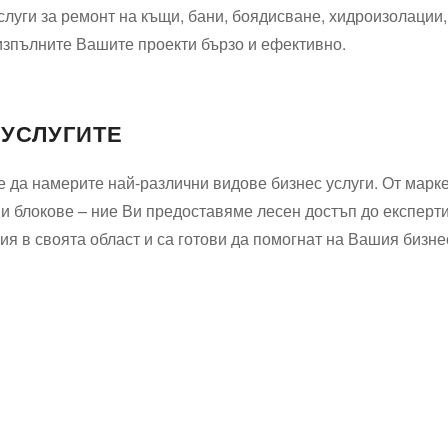
слуги за ремонт на къщи, бани, боядисване, хидроизолации
изпълните Вашите проекти бързо и ефективно.
 УСЛУГИТЕ
 да намерите най-различни видове бизнес услуги. От марке
 и блокове – ние Ви предоставяме лесен достъп до експерт
я в своята област и са готови да помогнат на Вашия бизне
Водопроводчик Дружба
Водопроводчик Люлин