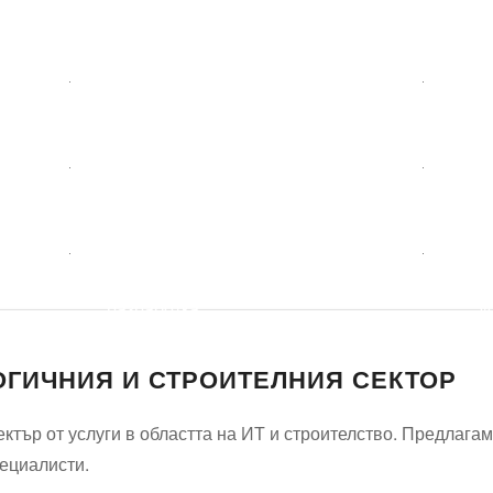
Детегледачки
Леч
ма
Професионално
Сп
почистване
рем
Уеб
Тра
разработка,
у
маркетинг и
ОГИЧНИЯ И СТРОИТЕЛНИЯ СЕКТОР
дизайн
тър от услуги в областта на ИТ и строителство. Предлагаме
пециалисти.