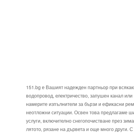
151.bg е Вашият надежден партньор при всякак
водопровод, електричество, запушен канал или 
намерите изпълнители за бързи и ефикасни рем
неотложни ситуации. Освен това предлагаме ши
услуги, включително снегопочистване през зима
лятото, рязане на дървета и още много други. С