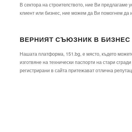
В сектора на строителството, ние Ви предлагаме у
клиент или бизнес, ние можем да Ви помогнем да 
ВЕРНИЯТ СЪЮЗНИК В БИЗНЕС
Нашата платформа, 151.bg, е място, където можете
изготвяне на технически паспорти на стари сгради
регистрирани в сайта притежават отлична репутаци
Технически надзор на ремонт
Видеодиагностика на канали