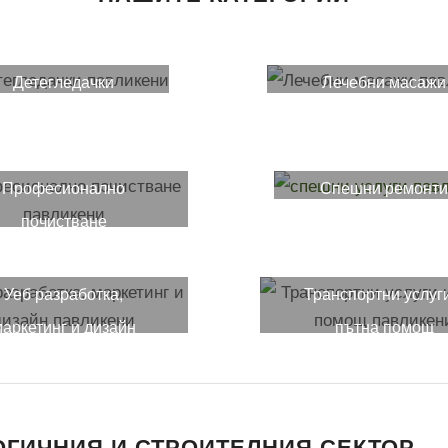
Детегледачки
Лечебни масажи
Професионално
Спешни ремонт
почистване
Уеб разработка,
Транспортни услуг
аркетинг и дизайн
пътна помощ
ОГИЧНИЯ И СТРОИТЕЛНИЯ СЕКТОР