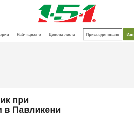
гории
Най-търсено
Ценова листа
Присъединяване
Изп
ик при
и в Павликени