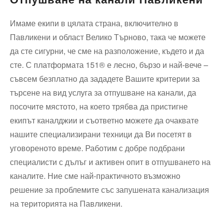
Имаме екипи в цялата страна, включително в
Павликени и област Велико Търново, така че можете
да сте сигурни, че сме на разположение, където и да
сте. С платформата 151® е лесно, бързо и най-вече –
съвсем безплатно да зададете Вашите критерии за
търсене на вид услуга за отпушване на канали, да
посочите мястото, на което трябва да пристигне
екипът каналджии и съответно можете да очаквате
нашите специализирани техници да Ви посетят в
уговореното време. Работим с добре подбрани
специалисти с дълъг и активен опит в отпушването на
каналите. Ние сме най-практичното възможно
решение за проблемите със запушената канализация
на територията на Павликени.