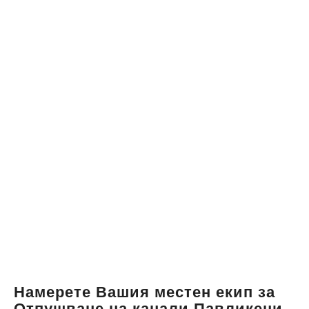
Намерете Вашия местен екип за
Отпушване на канали Павликени