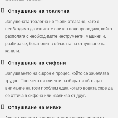
Отпушване на тоалетна
Запушената тоалетна не търпи отлагане, като е
необходимо да извикате опитен водопроводчик, който
разполага с необходимите инструменти, машини и,
разбира се, богат опит в областта на отпушване на
канали.
Отпушване на сифони
Запушването на сифон е процес, който се забелязва
трудно. Повечето ни клиенти разбират и обръщат
внимание на този проблем едва когато водата спре да
се оттича в сифона или избликва от друг.
Отпушване на мивки
Ако оттичането на водата отнема повече време от