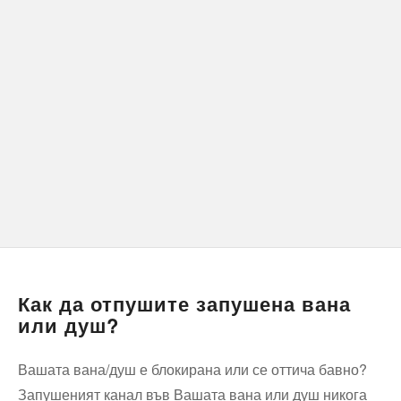
Как да отпушите запушена вана
или душ?
Вашата вана/душ е блокирана или се оттича бавно?
Запушеният канал във Вашата вана или душ никога