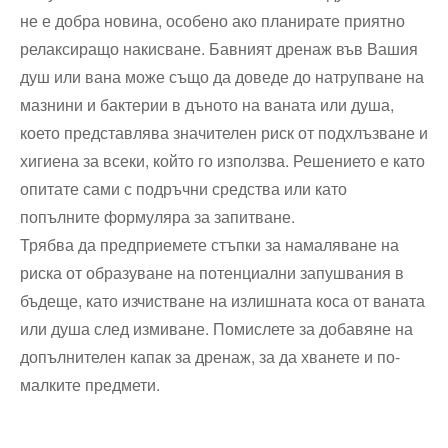
не е добра новина, особено ако планирате приятно
релаксиращо накисване. Бавният дренаж във Вашия
душ или вана може също да доведе до натрупване на
мазнини и бактерии в дъното на ваната или душа,
което представлява значителен риск от подхлъзване и
хигиена за всеки, който го използва. Решението е като
опитате сами с подръчни средства или като
попълните формуляра за запитване.
Трябва да предприемете стъпки за намаляване на
риска от образуване на потенциални запушвания в
бъдеще, като изчистване на излишната коса от ваната
или душа след измиване. Помислете за добавяне на
допълнителен капак за дренаж, за да хванете и по-
малките предмети.