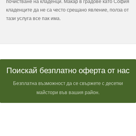
почистване на кладенци. Макар в градове като София
кладенците да не са често срещано явление, полза от
тази услуга все пак има.
Поискай безплатно оферта от нас
Безплатна възможност да се свържете с десетки
майстори във вашия район.